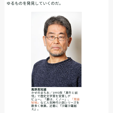
ゆるものを発見していくのだ。
風野真知雄
かぜのまちお／1993年「黒牛と妖
怪」で歴史文学賞を受賞しデ
ビュー。「妻は、くノ一」、
「耳袋
秘帖」
など人気時代小説シリーズを
数多く執筆。近著に『沙羅沙羅越
え』。