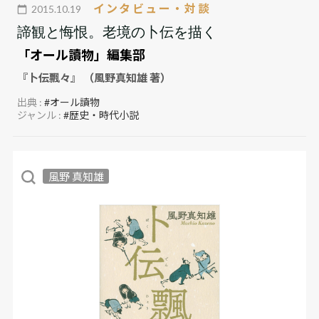
インタビュー・対談
2015.10.19
諦観と悔恨。老境の卜伝を描く
「オール讀物」編集部
『卜伝飄々』 （風野真知雄 著）
出典 :
#オール讀物
ジャンル :
#歴史・時代小説
風野 真知雄