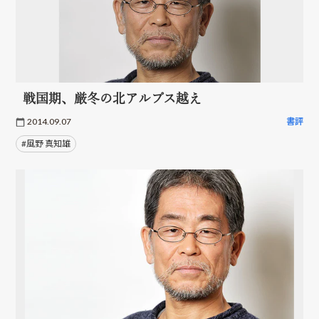
戦国期、厳冬の北アルプス越え
2014.09.07
書評
#風野 真知雄