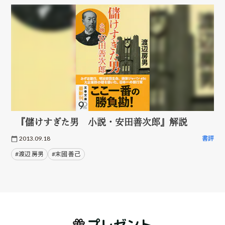
『儲けすぎた男 小説・安田善次郎』解説
2013.09.18
書評
#渡辺 房男
#末國 善己
プレゼント