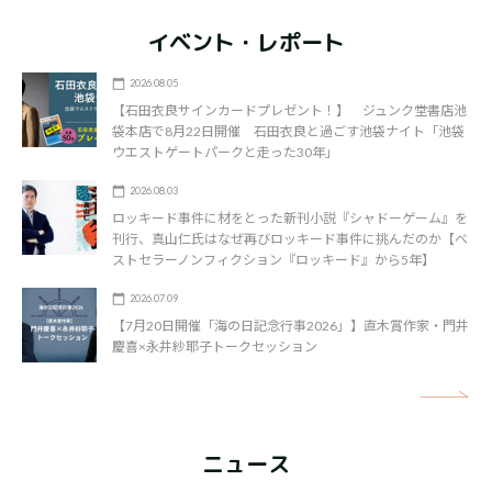
イベント・レポート
2026.08.05
【石田衣良サインカードプレゼント！】 ジュンク堂書店池
袋本店で8月22日開催 石田衣良と過ごす池袋ナイト「池袋
ウエストゲートパークと走った30年」
2026.08.03
ロッキード事件に材をとった新刊小説『シャドーゲーム』を
刊行、真山仁氏はなぜ再びロッキード事件に挑んだのか【ベ
ストセラーノンフィクション『ロッキード』から5年】
2026.07.09
【7月20日開催「海の日記念行事2026」】直木賞作家・門井
慶喜×永井紗耶子トークセッション
矢
ニュース