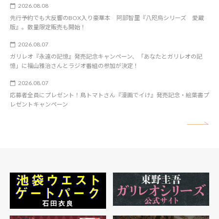
2026.08.08
先行予約でも大反響のBOX入り豪華本 阿部智里『八咫烏シリーズ 愛蔵
版』。数量限定販売も開始！
2026.08.07
ガリレオ『永遠の記憶』発売記念キャンペーン、「あなたとガリレオの記
憶」に福山雅治さんとラジオ番組の参加が決定！
2026.08.07
応募者全員にプレゼント！鳥トマトさん『漫画でイけ』発売記念・絵葉書プ
レゼントキャンペーン
矢