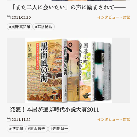
「また二人に会いたい」の声に励まされて──
2011.05.20
インタビュー・対談
#風野 真知雄
#耳袋秘帖
発表！本屋が選ぶ時代小説大賞2011
2011.11.22
インタビュー・対談
#伊東 潤
#志水 辰夫
#佐藤 賢一