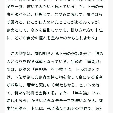
子を一度、書いてみたいと思っていました。卜伝の伝
説を調べると、無理せず、むやみに戦わず、肩肘はら
ず飄々と、どこか仙人めいたところがあるんですが、
剣豪として、高みを目指しつつも、悟りきれない卜伝
に、どこか自分の憧れを重ねたのかもしれません」
この物語は、巷間知られる卜伝の逸話を元に、彼の
人となりを探る構成となっている。冒頭の「南蛮狐」
では、落語の「岸柳島」を下敷きに、卜伝の跡をつ
け、卜伝が倒した剣客の持ち物を奪って金にする若者
が登場し、若者と死にゆく者たちから、ヒントを得
て、新たな秘剣を会得する。また、「半々猫」では、
時代小説らしからぬ意外なモチーフを使いながら、死
生観を語る。卜伝は、死と隣り合わせの世界で、あら