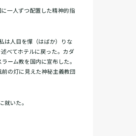
国に一人ずつ配置した精神的指
私は人目を憚（はばか）りな
を述べてホテルに戻った。カダ
スラーム教を国内に宣布した。
風前の灯に見えた神秘主義教団
に就いた。