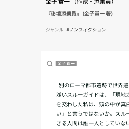
金子 貴一
（作家・添乗員）
『秘境添乗員』 (金子貴一 著)
ジャンル :
#ノンフィクション
金子 貴一
別のローマ都市遺跡で世界遺
浅いスルーガイドは、「現地
を交わした私は、頭の中が真
い」と言うではないか。スル
きる人間は誰一人としていな