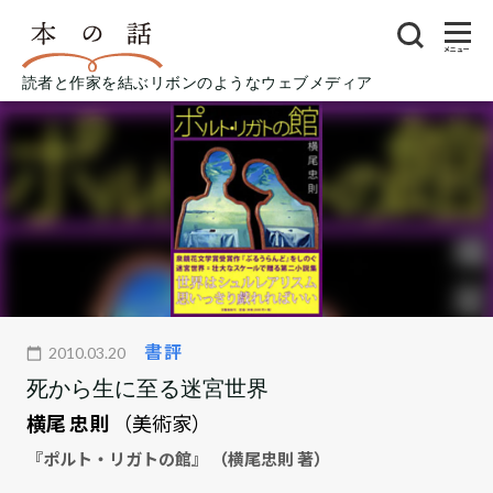
メニュー
読者と作家を結ぶリボンのようなウェブメディア
書評
2010.03.20
死から生に至る迷宮世界
横尾 忠則
（美術家）
『ポルト・リガトの館』 （横尾忠則 著）