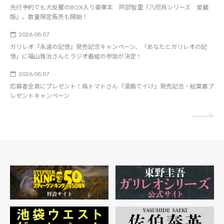
先行予約でも大反響のBOX入り豪華本 阿部智里『八咫烏シリーズ 愛蔵
版』。数量限定販売も開始！
2026.08.07
ガリレオ『永遠の記憶』発売記念キャンペーン、「あなたとガリレオの記
憶」に福山雅治さんとラジオ番組の参加が決定！
2026.08.07
応募者全員にプレゼント！鳥トマトさん『漫画でイけ』発売記念・絵葉書プ
レゼントキャンペーン
矢