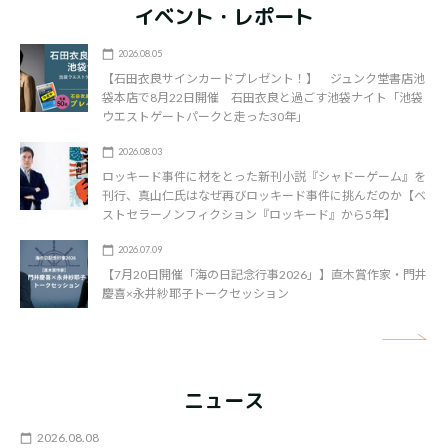
イベント・レポート
2026.08.05
【石田衣良サインカードプレゼント！】 ジュンク堂書店池
袋本店で8月22日開催 石田衣良と過ごす池袋ナイト「池袋
ウエストゲートパークと走った30年」
2026.08.03
ロッキード事件に材をとった新刊小説『シャドーゲーム』を
刊行、真山仁氏はなぜ再びロッキード事件に挑んだのか【ベ
ストセラーノンフィクション『ロッキード』から5年】
2026.07.09
【7月20日開催「海の日記念行事2026」】直木賞作家・門井
慶喜×永井紗耶子トークセッション
矢
ニュース
2026.08.08