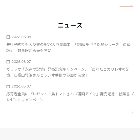
矢
ニュース
2026.08.08
先行予約でも大反響のBOX入り豪華本 阿部智里『八咫烏シリーズ 愛蔵
版』。数量限定販売も開始！
2026.08.07
ガリレオ『永遠の記憶』発売記念キャンペーン、「あなたとガリレオの記
憶」に福山雅治さんとラジオ番組の参加が決定！
2026.08.07
応募者全員にプレゼント！鳥トマトさん『漫画でイけ』発売記念・絵葉書プ
レゼントキャンペーン
矢