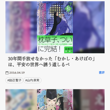
30年間手放せなかった「むかし・あけぼの」
は、平安の世界へ誘う道しるべ
2016.04.19
書評
#田辺 聖子
#山内 直実