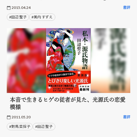
2015.04.24
書評
#田辺 聖子
#美内 すずえ
本音で生きるヒゲの従者が見た、光源氏の恋愛
模様
2011.05.20
書評
#對馬 菜採子
#田辺 聖子