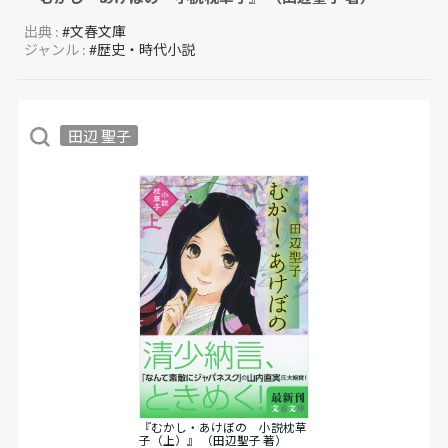
出典 :
#文春文庫
ジャンル :
#歴史・時代小説
田辺 聖子
『むかし・あけぼの 小説枕草
子（上）』 （田辺聖子 著）