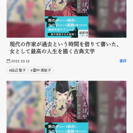
現代の作家が過去という時間を借りて書いた、
女として最高の人生を描く古典文学
2015.10.12
書評
#田辺 聖子
#里中 満智子