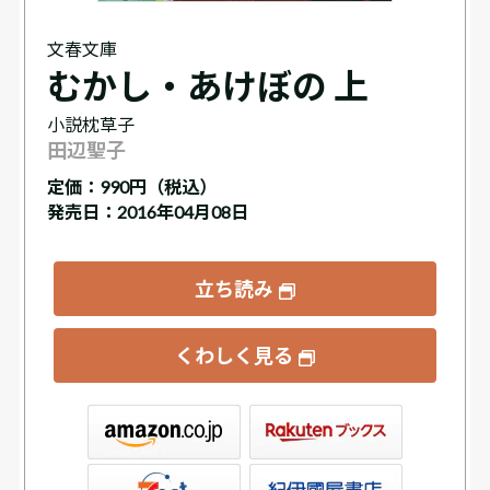
文春文庫
むかし・あけぼの 上
小説枕草子
田辺聖子
定価：
990円（税込）
発売日：2016年04月08日
立ち読み
くわしく見る
ックス
屋書店ウェブストア