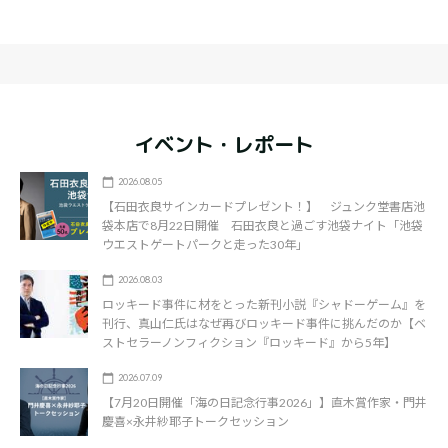
イベント・レポート
2026.08.05
【石田衣良サインカードプレゼント！】 ジュンク堂書店池
袋本店で8月22日開催 石田衣良と過ごす池袋ナイト「池袋
ウエストゲートパークと走った30年」
2026.08.03
ロッキード事件に材をとった新刊小説『シャドーゲーム』を
刊行、真山仁氏はなぜ再びロッキード事件に挑んだのか【ベ
ストセラーノンフィクション『ロッキード』から5年】
2026.07.09
【7月20日開催「海の日記念行事2026」】直木賞作家・門井
慶喜×永井紗耶子トークセッション