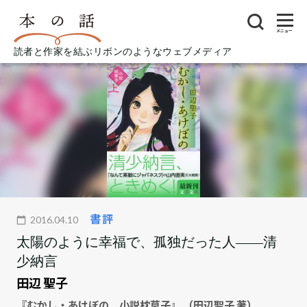
メニュー
読者と作家を結ぶリボンのようなウェブメディア
書評
2016.04.10
太陽のように幸福で、孤独だった人――清
少納言
田辺 聖子
『むかし・あけぼの 小説枕草子』 （田辺聖子 著）