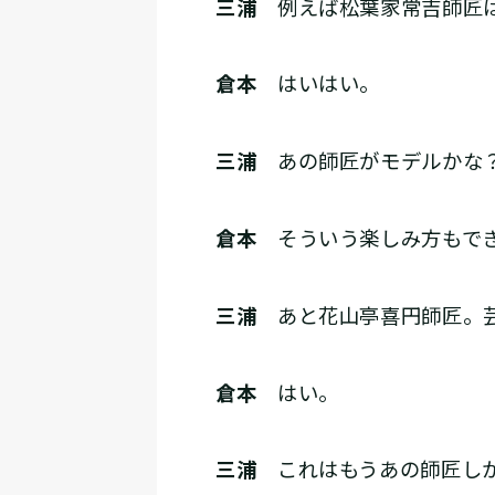
三浦
例えば松葉家常吉師匠は
倉本
はいはい。
三浦
あの師匠がモデルかな？
倉本
そういう楽しみ方もで
三浦
あと花山亭喜円師匠。芸
倉本
はい。
三浦
これはもうあの師匠しか