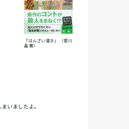
『はんざい漫才』 （愛川
晶 著）
しまいましたよ。