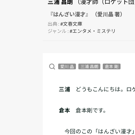
三浦 昌朗
（漫才師（ロケット団
『はんざい漫才』 （愛川晶 著）
出典 :
#文春文庫
ジャンル :
#エンタメ・ミステリ
愛川 晶
三浦 昌朗
倉本 剛
三浦
どうもこんにちは。ロケ
倉本
倉本剛です。
今回のこの「はんざい漫才」