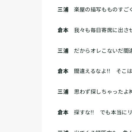
三浦
楽屋の描写もものすごく
倉本
我々も毎日寄席に出させ
三浦
だからオレこないだ間違
倉本
間違えるなよ!! そこは
三浦
思わず探しちゃったよ
倉本
探すな!! でも本当に