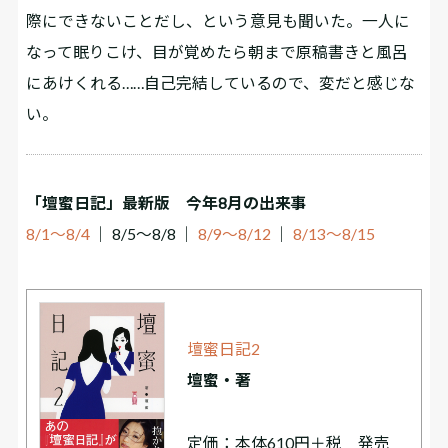
際にできないことだし、という意見も聞いた。一人に
なって眠りこけ、目が覚めたら朝まで原稿書きと風呂
にあけくれる……自己完結しているので、変だと感じな
い。
「壇蜜日記」最新版 今年8月の出来事
8/1～8/4
│ 8/5～8/8 │
8/9～8/12
│
8/13～8/15
壇蜜日記2
壇蜜・著
定価：本体610円＋税 発売