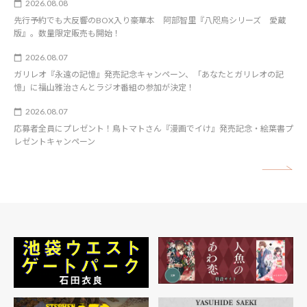
2026.08.08
先行予約でも大反響のBOX入り豪華本 阿部智里『八咫烏シリーズ 愛蔵
版』。数量限定販売も開始！
2026.08.07
ガリレオ『永遠の記憶』発売記念キャンペーン、「あなたとガリレオの記
憶」に福山雅治さんとラジオ番組の参加が決定！
2026.08.07
応募者全員にプレゼント！鳥トマトさん『漫画でイけ』発売記念・絵葉書プ
レゼントキャンペーン
矢