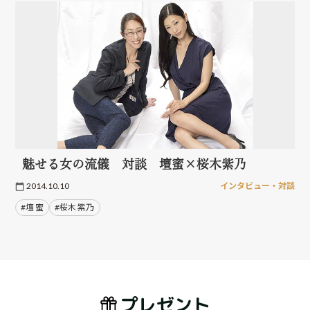
魅せる女の流儀 対談 壇蜜×桜木紫乃
2014.10.10
インタビュー・対談
#壇 蜜
#桜木 紫乃
プレゼント