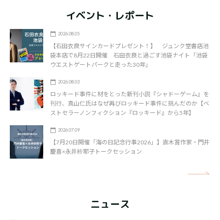
イベント・レポート
2026.08.05
【石田衣良サインカードプレゼント！】 ジュンク堂書店池
袋本店で8月22日開催 石田衣良と過ごす池袋ナイト「池袋
ウエストゲートパークと走った30年」
2026.08.03
ロッキード事件に材をとった新刊小説『シャドーゲーム』を
刊行、真山仁氏はなぜ再びロッキード事件に挑んだのか【ベ
ストセラーノンフィクション『ロッキード』から5年】
2026.07.09
【7月20日開催「海の日記念行事2026」】直木賞作家・門井
慶喜×永井紗耶子トークセッション
矢
ニュース