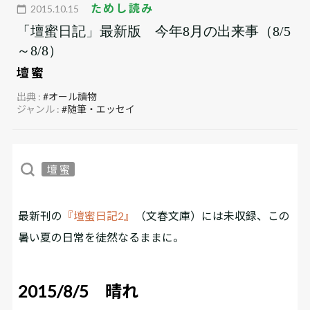
ためし読み
2015.10.15
「壇蜜日記」最新版 今年8月の出来事（8/5
～8/8）
壇 蜜
出典 :
#オール讀物
ジャンル :
#随筆・エッセイ
壇 蜜
最新刊の
『壇蜜日記2』
（文春文庫）には未収録、この
暑い夏の日常を徒然なるままに――。
2015/8/5 晴れ