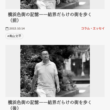
横浜色街の記憶――結界だらけの街を歩く
（前）
2015.10.14
コラム・エッセイ
#青山 文平
横浜色街の記憶――結界だらけの街を歩く
（後）