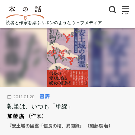
メニュー
読者と作家を結ぶリボンのようなウェブメディア
書評
2011.01.20
執筆は、いつも「単線」
加藤 廣
（作家）
『安土城の幽霊――「信長の棺」異聞録』 （加藤廣 著）