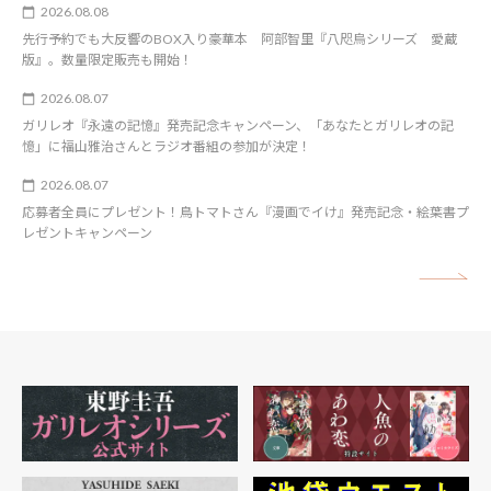
2026.08.08
先行予約でも大反響のBOX入り豪華本 阿部智里『八咫烏シリーズ 愛蔵
版』。数量限定販売も開始！
2026.08.07
ガリレオ『永遠の記憶』発売記念キャンペーン、「あなたとガリレオの記
憶」に福山雅治さんとラジオ番組の参加が決定！
2026.08.07
応募者全員にプレゼント！鳥トマトさん『漫画でイけ』発売記念・絵葉書プ
レゼントキャンペーン
矢