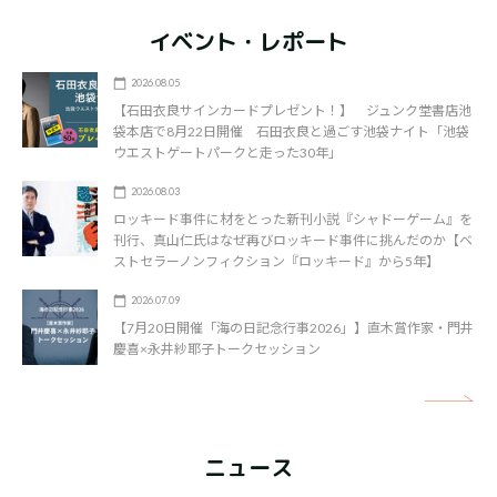
イベント・レポート
2026.08.05
【石田衣良サインカードプレゼント！】 ジュンク堂書店池
袋本店で8月22日開催 石田衣良と過ごす池袋ナイト「池袋
ウエストゲートパークと走った30年」
2026.08.03
ロッキード事件に材をとった新刊小説『シャドーゲーム』を
刊行、真山仁氏はなぜ再びロッキード事件に挑んだのか【ベ
ストセラーノンフィクション『ロッキード』から5年】
2026.07.09
【7月20日開催「海の日記念行事2026」】直木賞作家・門井
慶喜×永井紗耶子トークセッション
矢
ニュース