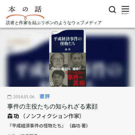
メニュー
読者と作家を結ぶリボンのようなウェブメディア
書評
2014.01.06
事件の主役たちの知られざる素顔
森 功
（ノンフィクション作家）
『平成経済事件の怪物たち』 （森功 著）