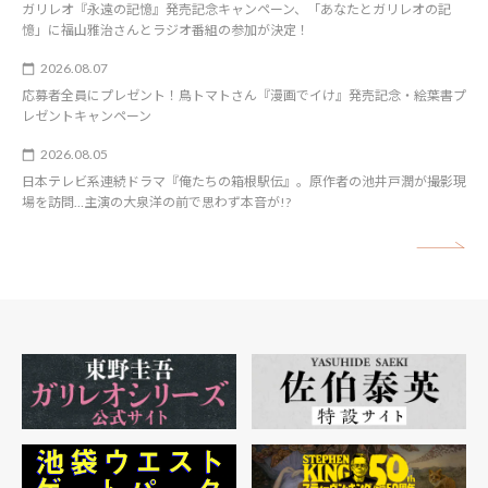
ガリレオ『永遠の記憶』発売記念キャンペーン、「あなたとガリレオの記
憶」に福山雅治さんとラジオ番組の参加が決定！
2026.08.07
応募者全員にプレゼント！鳥トマトさん『漫画でイけ』発売記念・絵葉書プ
レゼントキャンペーン
2026.08.05
日本テレビ系連続ドラマ『俺たちの箱根駅伝』。原作者の池井戸潤が撮影現
場を訪問…主演の大泉洋の前で思わず本音が!?
矢