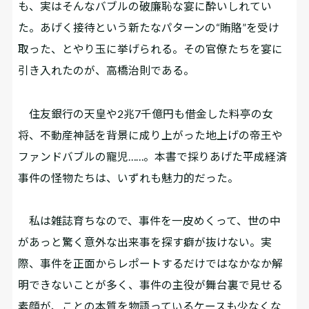
も、実はそんなバブルの破廉恥な宴に酔いしれてい
た。あげく接待という新たなパターンの“賄賂”を受け
取った、とやり玉に挙げられる。その官僚たちを宴に
引き入れたのが、高橋治則である。
住友銀行の天皇や2兆7千億円も借金した料亭の女
将、不動産神話を背景に成り上がった地上げの帝王や
ファンドバブルの寵児……。本書で採りあげた平成経済
事件の怪物たちは、いずれも魅力的だった。
私は雑誌育ちなので、事件を一皮めくって、世の中
があっと驚く意外な出来事を探す癖が抜けない。実
際、事件を正面からレポートするだけではなかなか解
明できないことが多く、事件の主役が舞台裏で見せる
素顔が、ことの本質を物語っているケースも少なくな