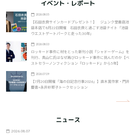
イベント・レポート
2026.08.05
【石田衣良サインカードプレゼント！】 ジュンク堂書店池
袋本店で8月22日開催 石田衣良と過ごす池袋ナイト「池袋
ウエストゲートパークと走った30年」
2026.08.03
ロッキード事件に材をとった新刊小説『シャドーゲーム』を
刊行、真山仁氏はなぜ再びロッキード事件に挑んだのか【ベ
ストセラーノンフィクション『ロッキード』から5年】
2026.07.09
【7月20日開催「海の日記念行事2026」】直木賞作家・門井
慶喜×永井紗耶子トークセッション
矢
ニュース
2026.08.07