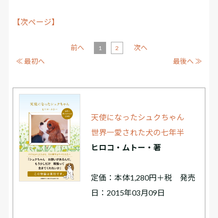
【次ページ】
前へ
次へ
1
2
≪ 最初へ
最後へ ≫
天使になったシュクちゃん
世界一愛された犬の七年半
ヒロコ・ムトー・著
定価：本体1,280円＋税 発売
日：2015年03月09日