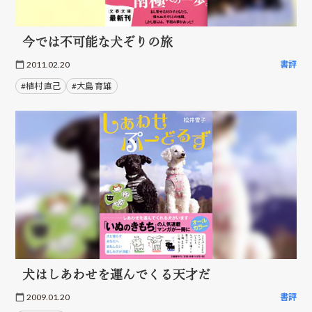
今では不可能な犬ぞりの旅
2011.02.20
書評
#植村 直己
#大島 育雄
犬はしあわせを運んでくる天才だ
2009.01.20
書評