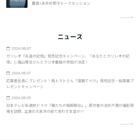
慶喜×永井紗耶子トークセッション
矢
ニュース
2026.08.07
ガリレオ『永遠の記憶』発売記念キャンペーン、「あなたとガリレオの記
憶」に福山雅治さんとラジオ番組の参加が決定！
2026.08.07
応募者全員にプレゼント！鳥トマトさん『漫画でイけ』発売記念・絵葉書プ
レゼントキャンペーン
2026.08.05
日本テレビ系連続ドラマ『俺たちの箱根駅伝』。原作者の池井戸潤が撮影現
場を訪問…主演の大泉洋の前で思わず本音が!?
矢