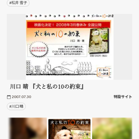
#松井 雪子
川口 晴 『犬と私の10の約束』
2007.07.30
特設サイト
#川口 晴