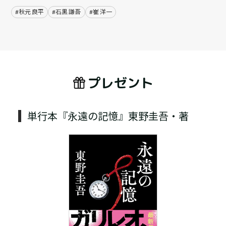
#秋元 良平
#石黒 謙吾
#崔 洋一
プレゼント
単行本『永遠の記憶』東野圭吾・著