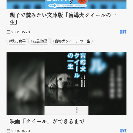
親子で読みたい文庫版『盲導犬クイールの一
生』
2005.06.20
書評
#秋元 良平
#石黒 謙吾
#盲導犬クイールの一生
映画「クイール」ができるまで
2004.04.20
書評