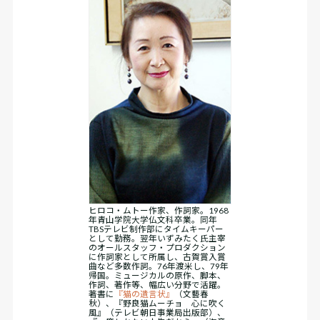
ヒロコ・ムトー作家、作詞家。1968
年青山学院大学仏文科卒業。同年
TBSテレビ制作部にタイムキーパー
として勤務。翌年いずみたく氏主宰
のオールスタッフ・プロダクション
に作詞家として所属し、古賀賞入賞
曲など多数作詞。76年渡米し、79年
帰国。ミュージカルの原作、脚本、
作詞、著作等、幅広い分野で活躍。
著書に
『猫の遺言状』
（文藝春
秋）、『野良猫ムーチョ 心に吹く
風』（テレビ朝日事業局出版部）、