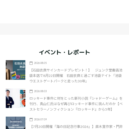
イベント・レポート
2026.08.05
【石田衣良サインカードプレゼント！】 ジュンク堂書店池
袋本店で8月22日開催 石田衣良と過ごす池袋ナイト「池袋
ウエストゲートパークと走った30年」
2026.08.03
ロッキード事件に材をとった新刊小説『シャドーゲーム』を
刊行、真山仁氏はなぜ再びロッキード事件に挑んだのか【ベ
ストセラーノンフィクション『ロッキード』から5年】
2026.07.09
【7月20日開催「海の日記念行事2026」】直木賞作家・門井