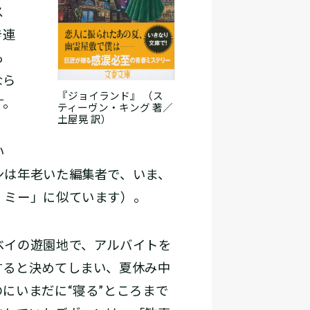
ス
き連
も
なら
『ジョイランド』 （ス
す。
ティーヴン・キング 著／
土屋晃 訳）
い
ンは年老いた編集者で、いま、
・ミー」に似ています）。
ベイの遊園地で、アルバイトを
すると決めてしまい、夏休み中
にいまだに“寝る”ところまで