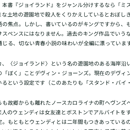
本書『ジョイランド』をジャンル分けするなら「ミ
まな土地の遊園地で殺人をくりかえしているとおぼし
語の焦点。しかし、書いているのがキングですから、
サスペンスにはなりません。過去のキング作品でいう
通じる、切ない青春小説の味わいが全編に漂っていま
、〈ジョイランド〉という名の遊園地のある海岸沿
の「ぼく」ことデヴィン・ジョーンズ。現在のデヴィ
いるという設定です（このあたりも「スタンド・バイ
も故郷からも離れたノースカロライナの町ヘヴンズ
恋人のウェンディは女友達とボストンでアルバイトを
定。もともとウェンディとは二年間もつきあっているの