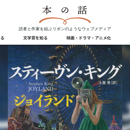
読者と作家を結ぶリボンのようなウェブメディア
知る
文学賞を知る
映画・ドラマ・アニメ化