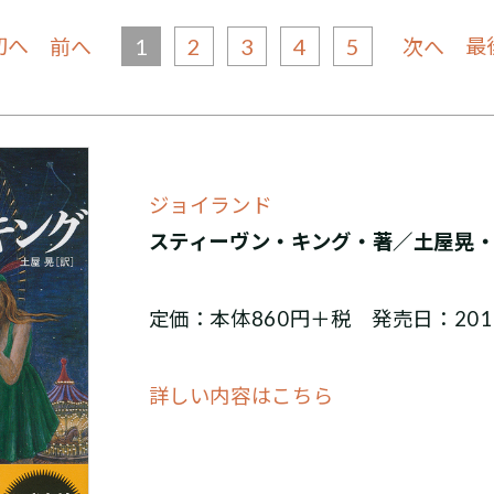
初へ
1
2
3
4
5
最
前へ
次へ
ジョイランド
スティーヴン・キング・著／土屋晃
定価：本体860円＋税 発売日：201
詳しい内容はこちら