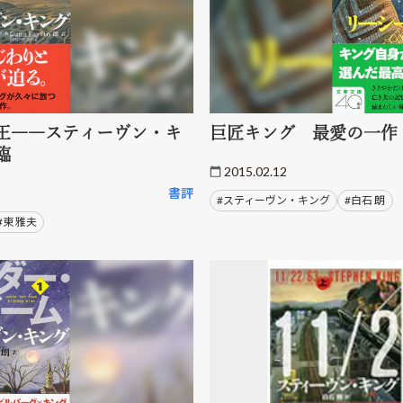
王――スティーヴン・キ
巨匠キング 最愛の一作
臨
2015.02.12
書評
#スティーヴン・キング
#白石 朗
#東 雅夫