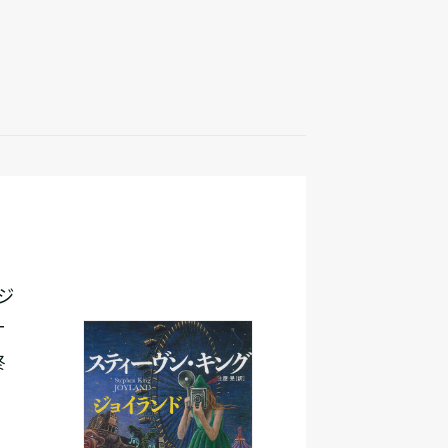
リジ
ナ
終