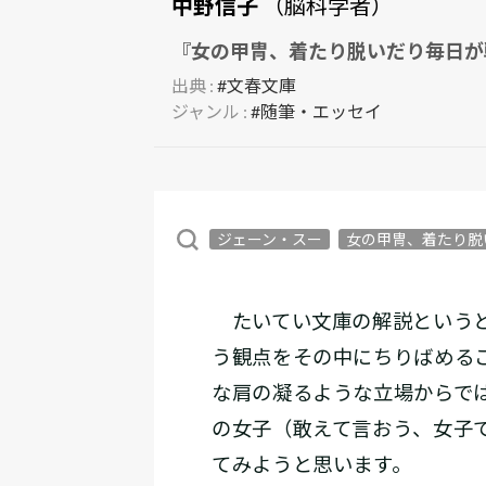
中野信子
（脳科学者）
『女の甲冑、着たり脱いだり毎日が
出典 :
#文春文庫
ジャンル :
#随筆・エッセイ
ジェーン・スー
女の甲冑、着たり脱
たいてい文庫の解説というと
う観点をその中にちりばめる
な肩の凝るような立場からで
の女子（敢えて言おう、女子
てみようと思います。