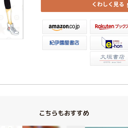
くわしく見る
楽天ブックス
セブンネット
トア
e-hon
HonyaClub
大垣書店
こちらもおすすめ