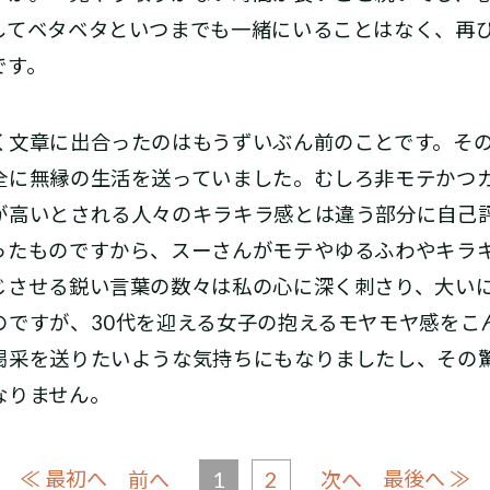
してベタベタといつまでも一緒にいることはなく、再
です。
文章に出合ったのはもうずいぶん前のことです。その
全に無縁の生活を送っていました。むしろ非モテかつ
が高いとされる人々のキラキラ感とは違う部分に自己
ったものですから、スーさんがモテやゆるふわやキラ
じさせる鋭い言葉の数々は私の心に深く刺さり、大い
のですが、30代を迎える女子の抱えるモヤモヤ感をこ
喝采を送りたいような気持ちにもなりましたし、その
なりません。
≪ 最初へ
1
2
最後へ ≫
前へ
次へ