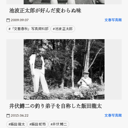
池波正太郎が好んだ変わらぬ味
2009.09.07
文春写真館
#「文藝春秋」写真資料部
#池波 正太郎
井伏鱒二の釣り弟子を自称した飯田龍太
2015.06.22
文春写真館
#飯田 龍太
#飯田 蛇笏
#井伏 鱒二