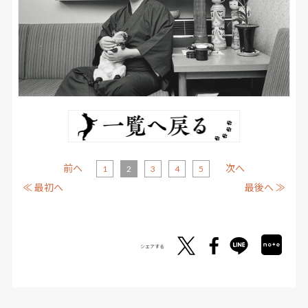
前へ
次へ
1
2
3
4
5
≪ 最初へ
最後へ ≫
シェアする