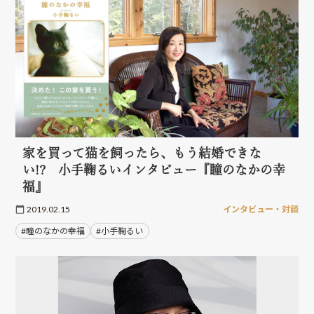
家を買って猫を飼ったら、もう結婚できな
い!? 小手鞠るいインタビュー『瞳のなかの幸
福』
2019.02.15
インタビュー・対談
#瞳のなかの幸福
#小手鞠るい