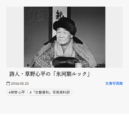
詩人・草野心平の「氷河期ルック」
2016.02.22
文春写真館
#草野 心平
#「文藝春秋」写真資料部