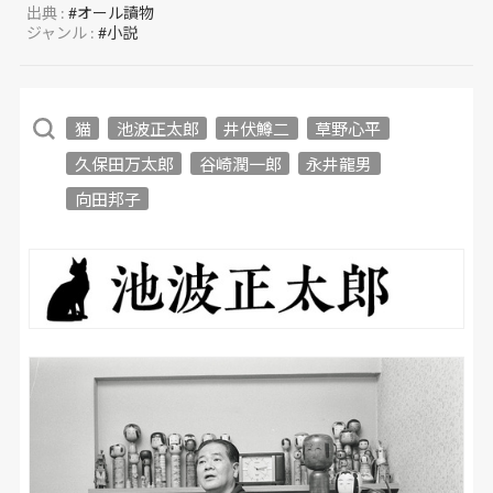
出典 :
#オール讀物
ジャンル :
#小説
猫
池波正太郎
井伏鱒二
草野心平
久保田万太郎
谷崎潤一郎
永井龍男
向田邦子