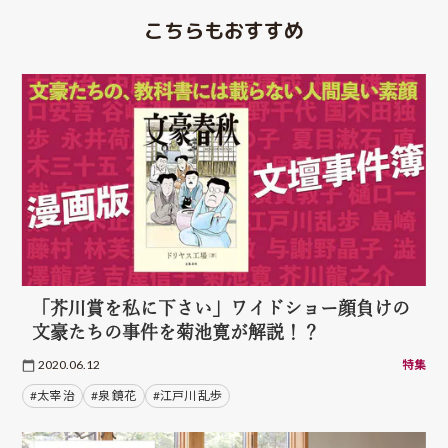
こちらもおすすめ
「芥川賞を私に下さい」ワイドショー顔負けの
文豪たちの事件を菊池寛が解説！？
2020.06.12
特集
#太宰 治
#泉 鏡花
#江戸川 乱歩