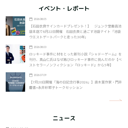
イベント・レポート
2026.08.05
【石田衣良サインカードプレゼント！】 ジュンク堂書店池
袋本店で8月22日開催 石田衣良と過ごす池袋ナイト「池袋
ウエストゲートパークと走った30年」
2026.08.03
ロッキード事件に材をとった新刊小説『シャドーゲーム』を
刊行、真山仁氏はなぜ再びロッキード事件に挑んだのか【ベ
ストセラーノンフィクション『ロッキード』から5年】
2026.07.09
【7月20日開催「海の日記念行事2026」】直木賞作家・門井
慶喜×永井紗耶子トークセッション
矢
ニュース