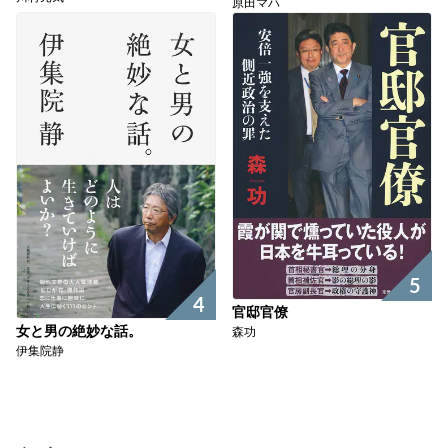
原田マハ
5
4
官邸官僚
女と男の絶妙な話。
森功
伊集院静