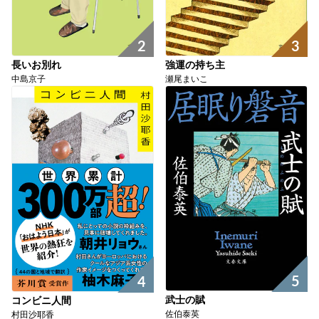
2
3
長いお別れ
強運の持ち主
中島京子
瀬尾まいこ
5
4
武士の賦
コンビニ人間
佐伯泰英
村田沙耶香