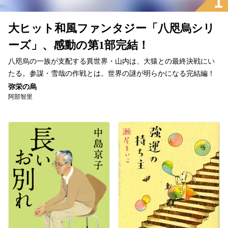
1
大ヒット和風ファンタジー「八咫烏シリ
ーズ」、感動の第1部完結！
八咫烏の一族が支配する異世界・山内は、大猿との最終決戦にい
たる。参謀・雪哉の作戦とは。世界の謎が明らかになる完結編！
弥栄の烏
阿部智里