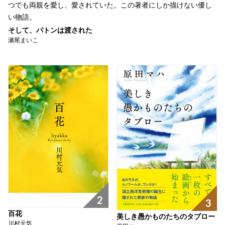
つでも両親を愛し、愛されていた。この著者にしか描けない優し
い物語。
そして、バトンは渡された
瀬尾まいこ
2
3
百花
美しき愚かものたちのタブロー
川村元気