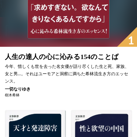
1
人生の達人の心に沁みる154のことば
今年、惜しくも世を去った名女優が語り尽くした生と死、家族、
女と男…。それはユーモアと洞察に満ちた希林流生き方のエッセ
ンス。
一切なりゆき
樹木希林