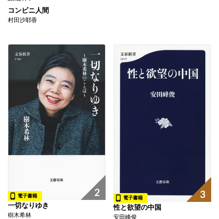
コンビニ人間
村田沙耶香
2
3
電子書籍
電子書籍
一切なりゆき
性と欲望の中国
樹木希林
安田峰俊