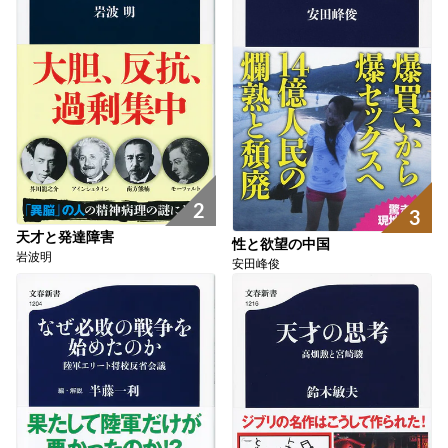
2
3
天才と発達障害
性と欲望の中国
岩波明
安田峰俊