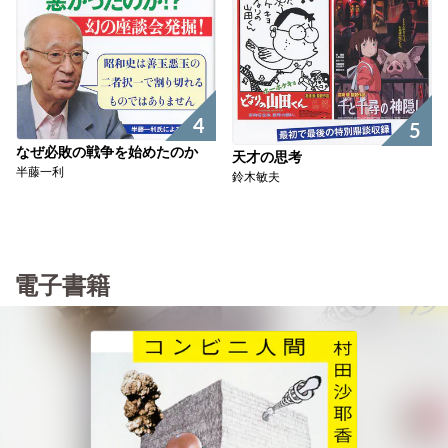
4
5
なぜ必敗の戦争を始めたのか
天才の思考
半藤一利
鈴木敏夫
電子書籍