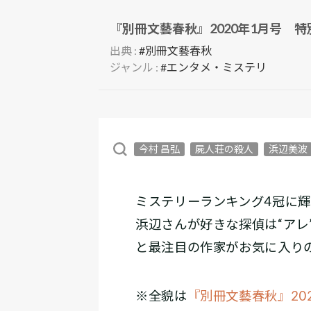
『別冊文藝春秋』2020年1月号 
出典 :
#別冊文藝春秋
ジャンル :
#エンタメ・ミステリ
今村 昌弘
屍人荘の殺人
浜辺美波
ミステリーランキング4冠に
浜辺さんが好きな探偵は“アレ
と最注目の作家がお気に入り
※全貌は
『別冊文藝春秋』20