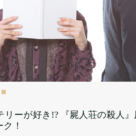
対談
リーが好き!? 『屍人荘の殺人
ーク！