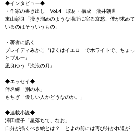
◆インタビュー◆
・作家の書き出し Vol.4 取材・構成 瀧井朝世
東山彰良「掃き溜めのような場所に宿る哀愁、僕が求めて
いるのはそういうもの」
・著者に訊く
ブレイディみかこ『ぼくはイエローでホワイトで、ちょっ
とブルー』
凪良ゆう『流浪の月』
◆エッセイ◆
伴名練「別の本」
もちぎ「優しい人かどうなのか。」
◆連載小説◆
澤田瞳子「星落ちて、なお」
自分が描くべき絵とは？ とよの前には再び分かれ道が