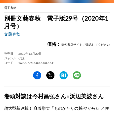
電子書籍
別冊文藝春秋 電子版29号（2020年1
月号）
文藝春秋
価格：
※各書店サイトで確認してください
発売日
2019年12月20日
ジャンル
小説
コード
1692077600000000000F
巻頭対談は今村昌弘さん×浜辺美波さん
超大型新連載！ 真藤順丈『ものがたりの賊(やから)』／住