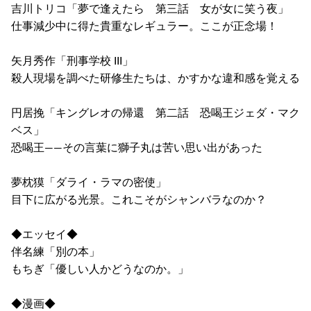
吉川トリコ「夢で逢えたら 第三話 女が女に笑う夜」
仕事減少中に得た貴重なレギュラー。ここが正念場！
矢月秀作「刑事学校 III」
殺人現場を調べた研修生たちは、かすかな違和感を覚える
円居挽「キングレオの帰還 第二話 恐喝王ジェダ・マク
ベス」
恐喝王――その言葉に獅子丸は苦い思い出があった
夢枕獏「ダライ・ラマの密使」
目下に広がる光景。これこそがシャンバラなのか？
◆エッセイ◆
伴名練「別の本」
もちぎ「優しい人かどうなのか。」
◆漫画◆