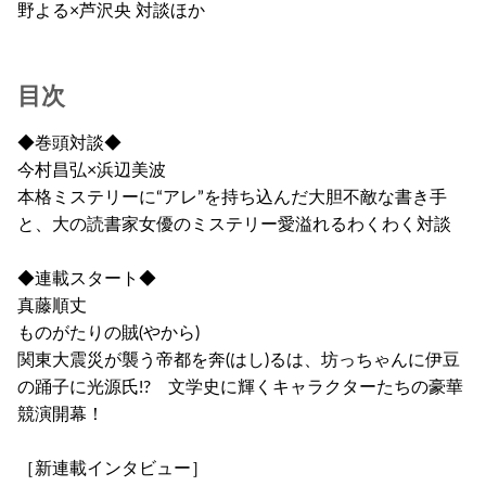
野よる×芦沢央 対談ほか
目次
◆巻頭対談◆
今村昌弘×浜辺美波
本格ミステリーに“アレ”を持ち込んだ大胆不敵な書き手
と、大の読書家女優のミステリー愛溢れるわくわく対談
◆連載スタート◆
真藤順丈
ものがたりの賊(やから)
関東大震災が襲う帝都を奔(はし)るは、坊っちゃんに伊豆
の踊子に光源氏!? 文学史に輝くキャラクターたちの豪華
競演開幕！
［新連載インタビュー］