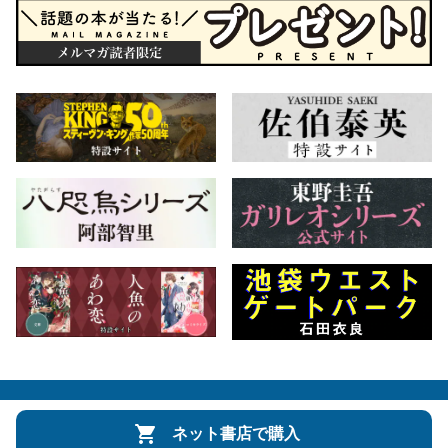
会社概要
自費出版のご案内
お問合せ
ネット書店で購入
株式会社文藝春秋
文春オンライン
Number Web
CREA WEB