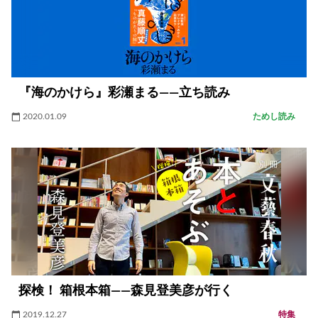
『海のかけら』彩瀬まる――立ち読み
2020.01.09
ためし読み
探検！ 箱根本箱――森見登美彦が行く
2019.12.27
特集