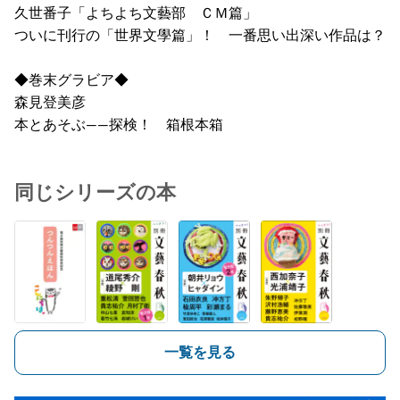
久世番子「よちよち文藝部 ＣＭ篇」
ついに刊行の「世界文學篇」！ 一番思い出深い作品は？
◆巻末グラビア◆
森見登美彦
本とあそぶ――探検！ 箱根本箱
同じシリーズの本
一覧を見る