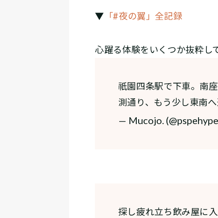
▼
「#夜の翼」全記録
心躍る体験をいくつか抜粋し
祇園四条駅で下車。南座
測通り、もう少し東南へ
— Mucojo. (@pspehyp
探し疲れ立ち飲み屋に入