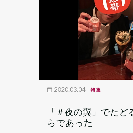
2020.03.04
特集
「＃夜の翼」でたど
らであった