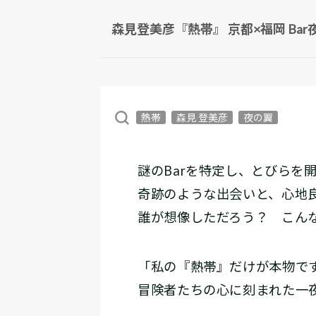
森見登美彦『熱帯』 京都×福岡 Ba
熱帯
森見 登美彦
夜の翼
謎のBarを特定し、とびらを
奇跡のような出会いと、心地
誰が想像しただろう？ こん
「私の『熱帯』だけが本物で
冒険者たちの心に刻まれた一