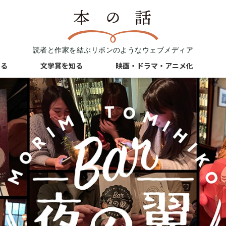
読者と作家を結ぶリボンのようなウェブメディア
知る
文学賞を知る
映画・ドラマ・アニメ化