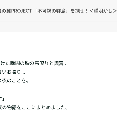
r夜の翼PROJECT 「不可視の群島」を探せ！＜種明かし
開けた瞬間の胸の高鳴りと興奮。
良いお喋り…
な夜のことを。
す」
夜の物語をここにまとめました。