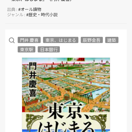
出典 :
#オール讀物
ジャンル :
#歴史・時代小説
門井 慶喜
東京、はじまる
辰野金吾
建築
東京駅
日本銀行