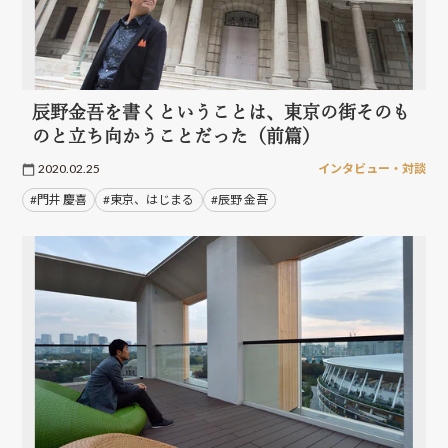
辰野金吾を書くということは、東京の街そのも
のと立ち向かうことだった（前篇）
2020.02.25
インタビュー・対談
#門井 慶喜
#東京、はじまる
#辰野 金吾