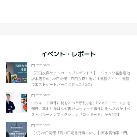
イベント・レポート
2026.08.05
【石田衣良サインカードプレゼント！】 ジュンク堂書店池
袋本店で8月22日開催 石田衣良と過ごす池袋ナイト「池袋
ウエストゲートパークと走った30年」
2026.08.03
ロッキード事件に材をとった新刊小説『シャドーゲーム』を
刊行、真山仁氏はなぜ再びロッキード事件に挑んだのか【ベ
ストセラーノンフィクション『ロッキード』から5年】
2026.07.09
【7月20日開催「海の日記念行事2026」】直木賞作家・門井