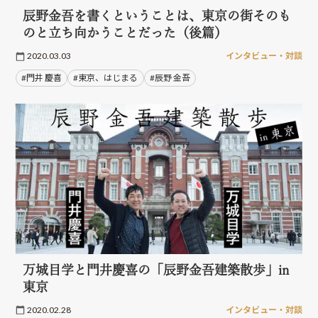
辰野金吾を書くということは、東京の街そのも
のと立ち向かうことだった（後篇）
2020.03.03
インタビュー・対談
#門井 慶喜
#東京、はじまる
#辰野 金吾
万城目学と門井慶喜の「辰野金吾建築散歩」in
東京
2020.02.28
インタビュー・対談