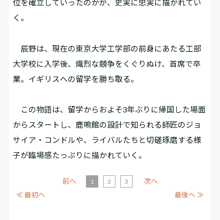
位を確立していったのかが、史実に忠実に描かれてい
く。
辰野は、現在の東京大学工学部の前身にあたる工部
大学校に入学後、熾烈な競争をくぐりぬけ、首席で卒
業。イギリスへの留学を勝ち取る。
この物語は、留学からおよそ3年ぶりに帰国した場面
からスタートし、鹿鳴館の設計で知られる師匠のジョ
サイア・コンドルや、ライバルたちと切磋琢磨する様
子が臨場感たっぷりに描かれていく。
前へ
次へ
1
2
3
≪ 最初へ
最後へ ≫