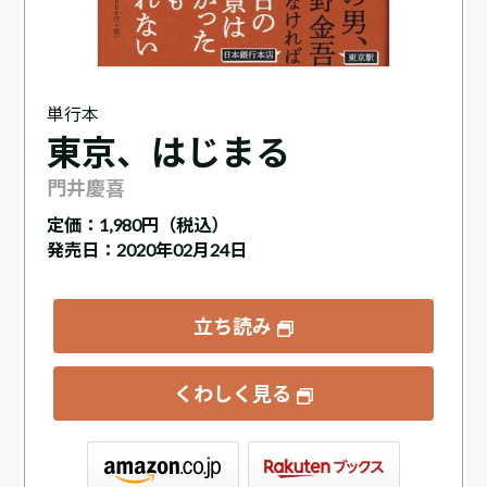
単行本
東京、はじまる
門井慶喜
定価：
1,980円（税込）
発売日：2020年02月24日
立ち読み
くわしく見る
ックス