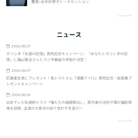
慶喜×永井紗耶子トークセッション
矢
ニュース
2026.08.07
ガリレオ『永遠の記憶』発売記念キャンペーン、「あなたとガリレオの記
憶」に福山雅治さんとラジオ番組の参加が決定！
2026.08.07
応募者全員にプレゼント！鳥トマトさん『漫画でイけ』発売記念・絵葉書プ
レゼントキャンペーン
2026.08.05
日本テレビ系連続ドラマ『俺たちの箱根駅伝』。原作者の池井戸潤が撮影現
場を訪問…主演の大泉洋の前で思わず本音が!?
矢