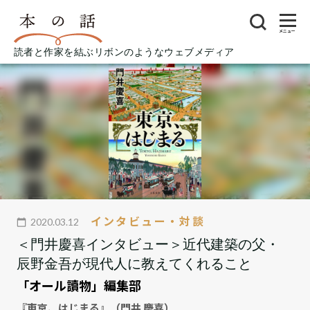
メニュー
読者と作家を結ぶリボンのようなウェブメディア
インタビュー・対談
2020.03.12
＜門井慶喜インタビュー＞近代建築の父・
辰野金吾が現代人に教えてくれること
「オール讀物」編集部
『東京、はじまる』（門井 慶喜）