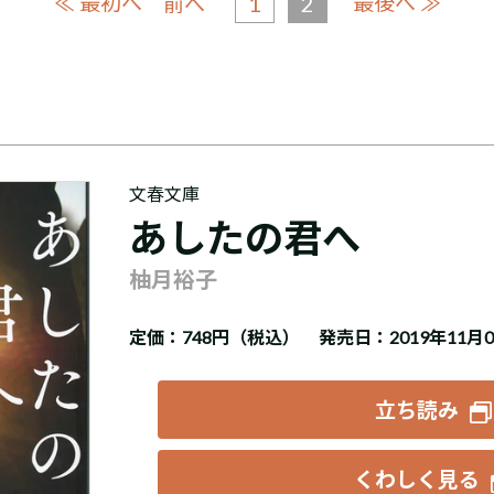
≪ 最初へ
1
2
最後へ ≫
前へ
文春文庫
あしたの君へ
柚月裕子
定価：
748円（税込）
発売日：2019年11月
立ち読み
くわしく見る