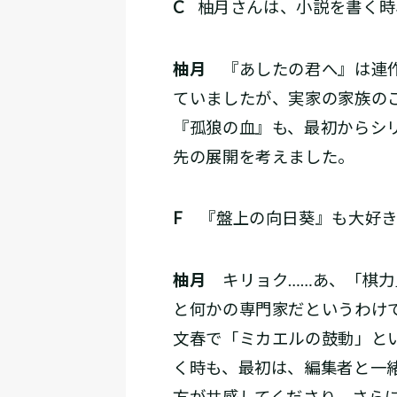
C
柚月さんは、小説を書く時
柚月
『あしたの君へ』は連作
ていましたが、実家の家族の
『孤狼の血』も、最初からシ
先の展開を考えました。
F
『盤上の向日葵』も大好き
柚月
キリョク……あ、「棋力
と何かの専門家だというわけ
文春で「ミカエルの鼓動」と
く時も、最初は、編集者と一