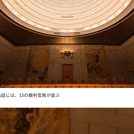
法廷には、15の裁判官席が並ぶ