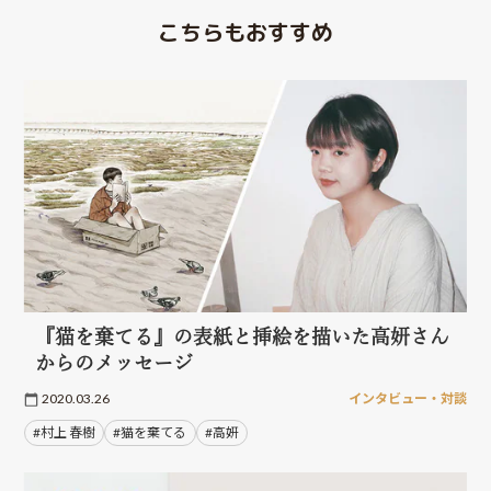
こちらもおすすめ
『猫を棄てる』の表紙と挿絵を描いた高妍さん
からのメッセージ
2020.03.26
インタビュー・対談
#村上 春樹
#猫を棄てる
#高妍