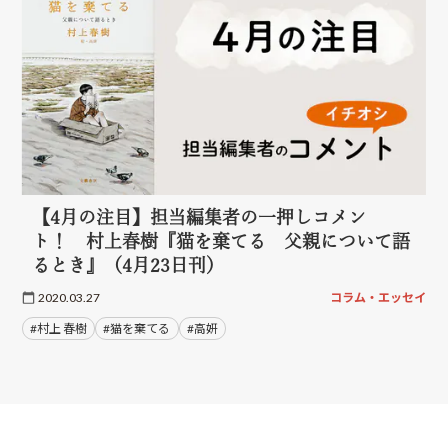
【4月の注目】担当編集者の一押しコメン
ト！ 村上春樹『猫を棄てる 父親について語
るとき』（4月23日刊）
2020.03.27
コラム・エッセイ
#村上 春樹
#猫を棄てる
#高妍