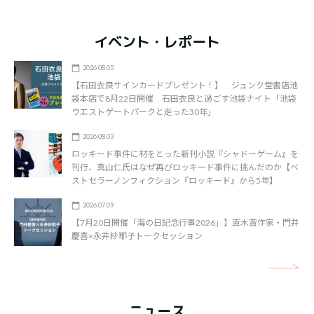
イベント・レポート
2026.08.05
【石田衣良サインカードプレゼント！】 ジュンク堂書店池
袋本店で8月22日開催 石田衣良と過ごす池袋ナイト「池袋
ウエストゲートパークと走った30年」
2026.08.03
ロッキード事件に材をとった新刊小説『シャドーゲーム』を
刊行、真山仁氏はなぜ再びロッキード事件に挑んだのか【ベ
ストセラーノンフィクション『ロッキード』から5年】
2026.07.09
【7月20日開催「海の日記念行事2026」】直木賞作家・門井
慶喜×永井紗耶子トークセッション
矢
ニュース