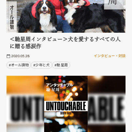
＜馳星周インタビュー＞犬を愛するすべての人
に贈る感涙作
2020.05.28
インタビュー・対談
#オール讀物
#少年と犬
#馳 星周