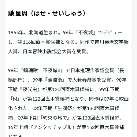
馳 星周（はせ・せいしゅう）
1965年、北海道生まれ。96年『不夜城』でデビュー
し、第116回直木賞候補となる。同作で吉川英治文学新
人賞、日本冒険小説協会大賞を受賞。
98年『鎮魂歌 不夜城II』で日本推理作家協会賞（長
編部門）、99年『漂流街』で大藪春彦賞を受賞。98年
下期『夜光虫』が第120回直木賞候補に。99年下期
『M』が第122回直木賞候補となり、同作は07年に映画
化された。03年下期『生誕祭』が第130回直木賞候
補、07年下期『約束の地で』が第138回直木賞候補、
15年上期『アンタッチャブル』が第153回直木賞候補
となる。