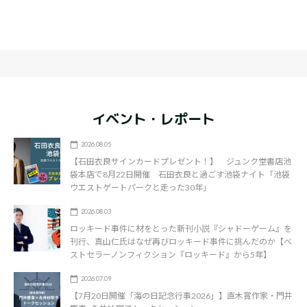
イベント・レポート
2026.08.05
【石田衣良サインカードプレゼント！】 ジュンク堂書店池
袋本店で8月22日開催 石田衣良と過ごす池袋ナイト「池袋
ウエストゲートパークと走った30年」
2026.08.03
ロッキード事件に材をとった新刊小説『シャドーゲーム』を
刊行、真山仁氏はなぜ再びロッキード事件に挑んだのか【ベ
ストセラーノンフィクション『ロッキード』から5年】
2026.07.09
【7月20日開催「海の日記念行事2026」】直木賞作家・門井