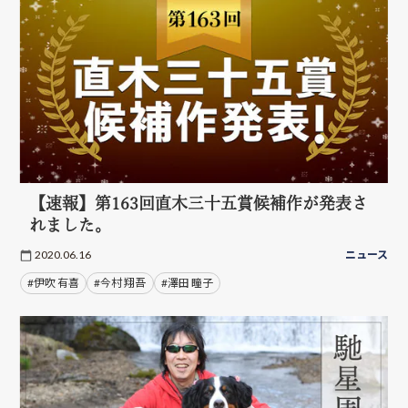
【速報】第163回直木三十五賞候補作が発表さ
れました。
2020.06.16
ニュース
#伊吹 有喜
#今村 翔吾
#澤田 瞳子