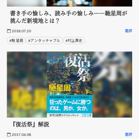
書き手の愉しみ、読み手の愉しみ――馳星周が
挑んだ新境地とは？
2018.07.20
書評
#馳 星周
#アンタッチャブル
#村上貴史
『復活祭』解説
2017.06.08
書評