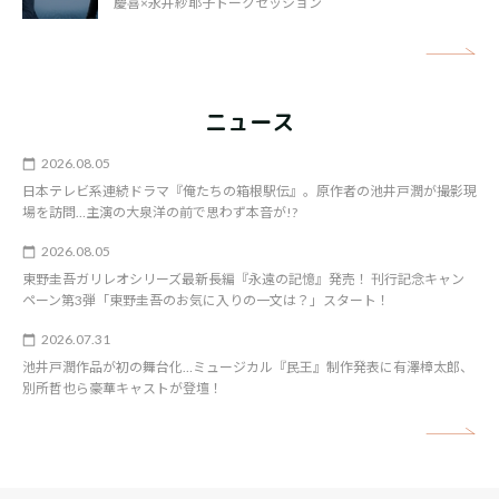
慶喜×永井紗耶子トークセッション
矢
ニュース
2026.08.05
日本テレビ系連続ドラマ『俺たちの箱根駅伝』。原作者の池井戸潤が撮影現
場を訪問…主演の大泉洋の前で思わず本音が!?
2026.08.05
東野圭吾ガリレオシリーズ最新長編『永遠の記憶』発売！ 刊行記念キャン
ペーン第3弾「東野圭吾のお気に入りの一文は？」スタート！
2026.07.31
池井戸潤作品が初の舞台化…ミュージカル『民王』制作発表に有澤樟太郎、
別所哲也ら豪華キャストが登壇！
矢