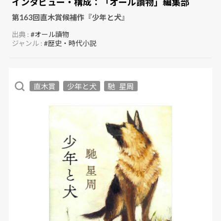
インタビュー・構成：
「オール讀物」編集部
第163回直木賞候補作『少年と犬』
出典 :
#オール讀物
ジャンル :
#歴史・時代小説
直木賞
少年と犬
馳 星周