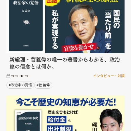
新総理・菅義偉の唯一の著書からわかる、政治
家の信念とは何か。
2020.10.20
インタビュー・対談
#政治家の覚悟
#菅 義偉