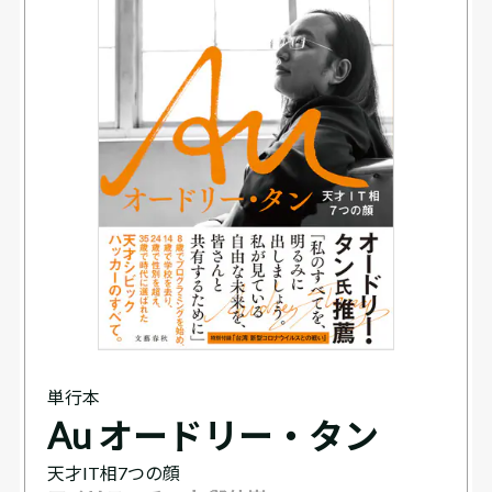
単行本
Au オードリー・タン
天才IT相7つの顔