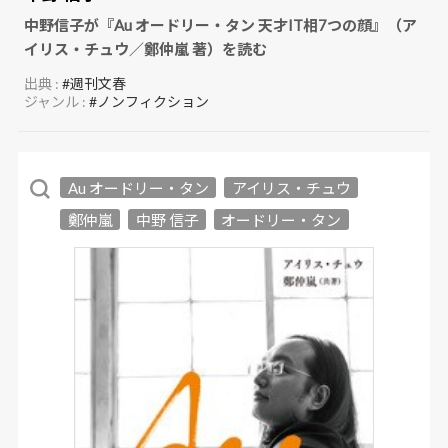
中野信子が『Au オードリー・タン 天才IT相7つの顔』（ア
イリス・チュウ／鄭仲嵐 著）を読む
出典 :
#週刊文春
ジャンル :
#ノンフィクション
Au オードリー・タン
アイリス・チュウ
鄭仲嵐
中野 信子
オードリー・タン