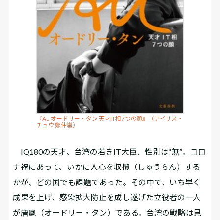
『Au オードリー・タン 天才IT相7つの顔』（アイリス・
チュウ 鄭仲嵐）
IQ180の天才、台湾の若きIT大臣、性別は“無”――。コロ
ナ禍にあって、いかに人心を収攬（しゅうらん）する
かが、どの国でも課題であった。その中で、いち早く
成果を上げ、感染拡大防止を成し遂げた立役者の一人
が唐鳳（オードリー・タン）である。台湾の戦略は見