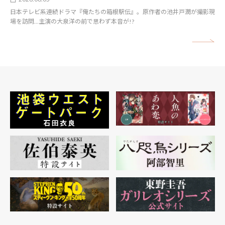
日本テレビ系連続ドラマ『俺たちの箱根駅伝』。原作者の池井戸潤が撮影現
場を訪問…主演の大泉洋の前で思わず本音が!?
矢