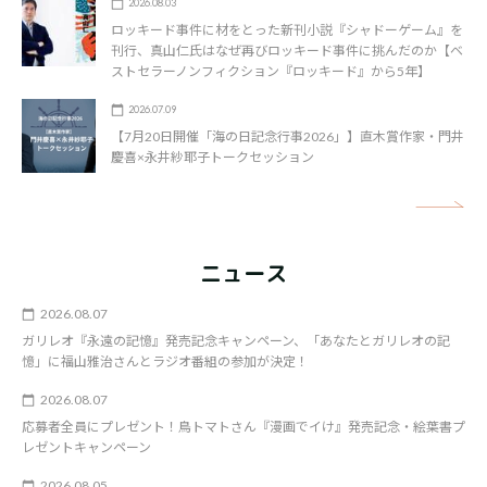
2026.08.03
ロッキード事件に材をとった新刊小説『シャドーゲーム』を
刊行、真山仁氏はなぜ再びロッキード事件に挑んだのか【ベ
ストセラーノンフィクション『ロッキード』から5年】
2026.07.09
【7月20日開催「海の日記念行事2026」】直木賞作家・門井
慶喜×永井紗耶子トークセッション
矢
ニュース
2026.08.07
ガリレオ『永遠の記憶』発売記念キャンペーン、「あなたとガリレオの記
憶」に福山雅治さんとラジオ番組の参加が決定！
2026.08.07
応募者全員にプレゼント！鳥トマトさん『漫画でイけ』発売記念・絵葉書プ
レゼントキャンペーン
2026.08.05