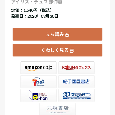
アイリス・チュウ 鄭仲嵐
定価：
1,540円（税込）
発売日：2020年09月30日
立ち読み
くわしく見る
ックス
屋書店ウェブストア
Club