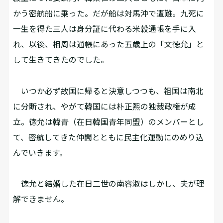
かう密航船に乗った。だが船は対馬沖で遭難。九死に
一生を得た三人は身分証に代わる米穀通帳を手に入
れ、以後、相周は通帳にあった五歳上の「文徳允」と
して生きてきたのでした。
いつか必ず故国に帰ると決意しつつも、祖国は南北
に分断され、やがて韓国には朴正熙の独裁政権が成
立。徳允は韓青（在日韓国青年同盟）のメンバーとし
て、密航してきた仲間とともに民主化運動にのめり込
んでいきます。
徳允と結婚した在日二世の南容淑はしかし、夫が理
解できません。