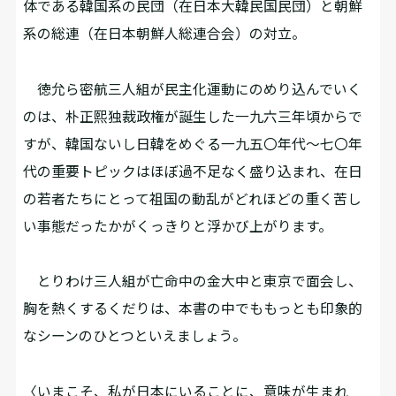
体である韓国系の民団（在日本大韓民国民団）と朝鮮
系の総連（在日本朝鮮人総連合会）の対立。
徳允ら密航三人組が民主化運動にのめり込んでいく
のは、朴正熙独裁政権が誕生した一九六三年頃からで
すが、韓国ないし日韓をめぐる一九五〇年代～七〇年
代の重要トピックはほぼ過不足なく盛り込まれ、在日
の若者たちにとって祖国の動乱がどれほどの重く苦し
い事態だったかがくっきりと浮かび上がります。
とりわけ三人組が亡命中の金大中と東京で面会し、
胸を熱くするくだりは、本書の中でももっとも印象的
なシーンのひとつといえましょう。
〈いまこそ、私が日本にいることに、意味が生まれ