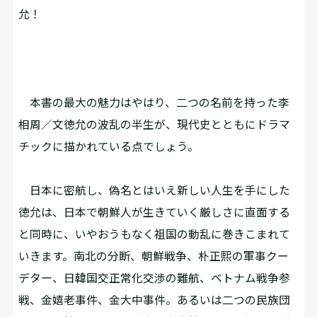
允！
本書の最大の魅力はやはり、二つの名前を持った李
相周／文徳允の波乱の半生が、現代史とともにドラマ
チックに描かれている点でしょう。
日本に密航し、偽名とはいえ新しい人生を手にした
徳允は、日本で朝鮮人が生きていく厳しさに直面する
と同時に、いやおうもなく祖国の動乱に巻きこまれて
いきます。南北の分断、朝鮮戦争、朴正熙の軍事クー
デター、日韓国交正常化交渉の難航、ベトナム戦争参
戦、金嬉老事件、金大中事件。あるいは二つの民族団