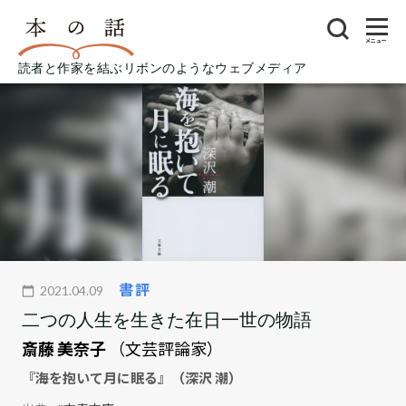
メニュー
読者と作家を結ぶリボンのようなウェブメディア
書評
2021.04.09
二つの人生を生きた在日一世の物語
斎藤 美奈子
（文芸評論家）
『海を抱いて月に眠る』（深沢 潮）