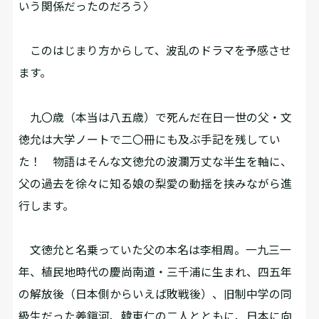
いう関係だったのだろう〉
このはじまり方からして、波乱のドラマを予感させ
ます。
九〇歳（本当は八五歳）で死んだ在日一世の父・文
徳允は大学ノートで二〇冊にも及ぶ手記を残してい
た！ 物語はそんな文徳允の波瀾万丈な半生を軸に、
父の過去を徐々に知る娘の梨愛の動揺を挟みながら進
行します。
文徳允と名乗っていた父の本名は李相周。一九三一
年、植民地時代の慶尚南道・三千浦に生まれ、四五年
の解放後（日本側からいえば敗戦後）、旧制中学の同
級生だった姜鎭河、韓東仁の二人とともに、日本に向