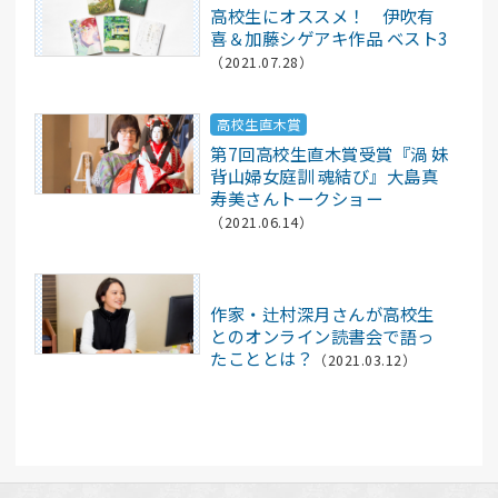
高校生にオススメ！ 伊吹有
喜＆加藤シゲアキ作品 ベスト3
（2021.07.28）
高校生直木賞
第7回高校生直木賞受賞『渦 妹
背山婦女庭訓 魂結び』大島真
寿美さんトークショー
（2021.06.14）
記事
作家・辻村深月さんが高校生
とのオンライン読書会で語っ
たこととは？
（2021.03.12）