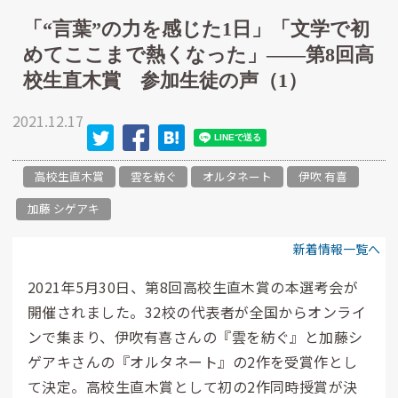
「“言葉”の力を感じた1日」「文学で初
めてここまで熱くなった」――第8回高
校生直木賞 参加生徒の声（1）
2021.12.17
高校生直木賞
雲を紡ぐ
オルタネート
伊吹 有喜
加藤 シゲアキ
新着情報一覧へ
2021年5月30日、第8回高校生直木賞の本選考会が
開催されました。32校の代表者が全国からオンライ
ンで集まり、伊吹有喜さんの『雲を紡ぐ』と加藤シ
ゲアキさんの『オルタネート』の2作を受賞作とし
て決定。高校生直木賞として初の2作同時授賞が決