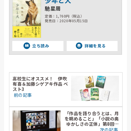
少年と犬
馳星周
定価：1,760円（税込）
発売日：2020年05月15日
立ち読み
詳細を見る
高校生にオススメ！ 伊吹
有喜＆加藤シゲアキ作品 ベ
スト3
前の記事
「作品を語り合うとは、月
を眺めること」「小説の奥
ゆかしさの正体」――第8回高
校生直木賞 参加生徒の声
次の記事