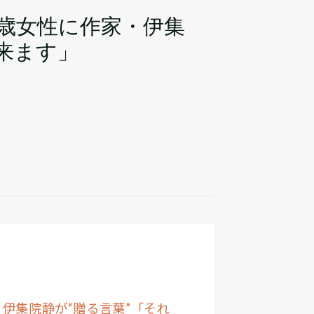
3歳女性に作家・伊集
来ます」
伊集院静が“贈る言葉”「それ