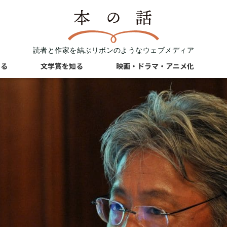
読者と作家を結ぶリボンのようなウェブメディア
知る
文学賞を知る
映画・ドラマ・アニメ化