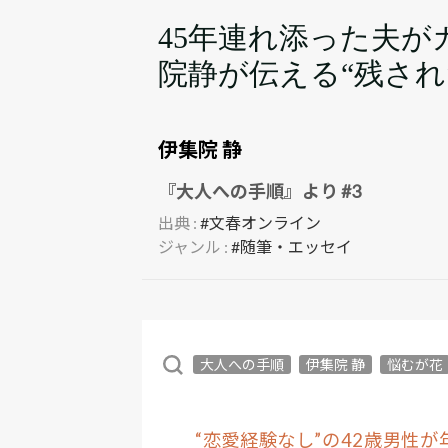
45年連れ添った夫が
院静が伝える“残さ
伊集院 静
『大人への手順』より #3
出典 :
#文春オンライン
ジャンル :
#随筆・エッセイ
大人への手順
伊集院 静
悩むが花
“恋愛経験なし”の42歳男性