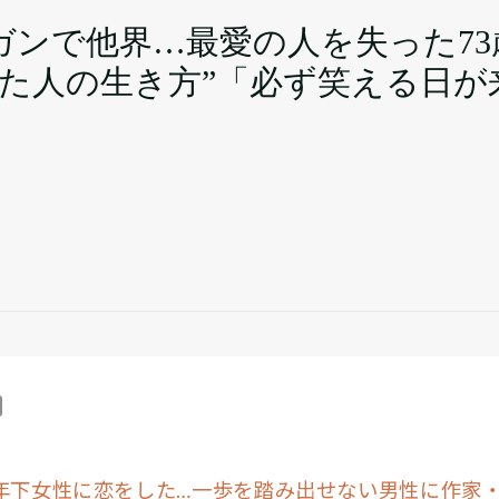
ガンで他界…最愛の人を失った7
れた人の生き方”「必ず笑える日が
が年下女性に恋をした…一歩を踏み出せない男性に作家・