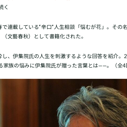
続く
で連載している“辛口”人生相談「悩むが花」。その
』（文藝春秋）として書籍化された。
し、伊集院氏の人生を刺激するような回答を紹介。2
る家族の悩みに伊集院氏が贈った言葉とは——。（全4