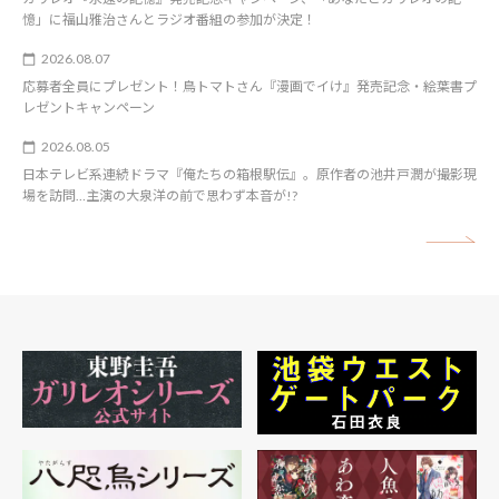
憶」に福山雅治さんとラジオ番組の参加が決定！
2026.08.07
応募者全員にプレゼント！鳥トマトさん『漫画でイけ』発売記念・絵葉書プ
レゼントキャンペーン
2026.08.05
日本テレビ系連続ドラマ『俺たちの箱根駅伝』。原作者の池井戸潤が撮影現
場を訪問…主演の大泉洋の前で思わず本音が!?
矢