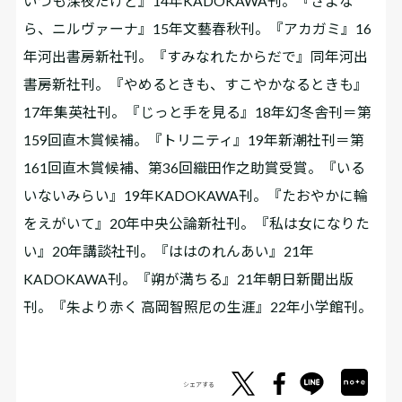
いつも深夜だけど』14年KADOKAWA刊。『さよな
ら、ニルヴァーナ』15年文藝春秋刊。『アカガミ』16
年河出書房新社刊。『すみなれたからだで』同年河出
書房新社刊。『やめるときも、すこやかなるときも』
17年集英社刊。『じっと手を見る』18年幻冬舎刊＝第
159回直木賞候補。『トリニティ』19年新潮社刊＝第
161回直木賞候補、第36回織田作之助賞受賞。『いる
いないみらい』19年KADOKAWA刊。『たおやかに輪
をえがいて』20年中央公論新社刊。『私は女になりた
い』20年講談社刊。『ははのれんあい』21年
KADOKAWA刊。『朔が満ちる』21年朝日新聞出版
刊。『朱より赤く 高岡智照尼の生涯』22年小学館刊。
シェアする