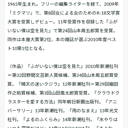
1965年生まれ。フリーの編集ライターを経て、2009年
「ミクマリ」で、第8回女による女のためのR-18文学賞
大賞を受賞しデビュー。11年受賞作を収録した『ふが
いない僕は空を見た』で第24回山本周五郎賞を受賞。
同作は本屋大賞第2位、本の雑誌が選ぶ2010年度ベス
ト10第1位となる。
〈作品〉『ふがいない僕は空を見た』2010年新潮社刊
＝第32回野間文芸新人賞候補、第24回山本周五郎賞受
賞。『晴天の迷いクジラ』12年新潮社刊＝第29回織田
作之助賞候補、第3回山田風太郎賞受賞。『クラウドク
ラスターを愛する方法』同年朝日新聞出版刊。『アニ
バーサリー』13年新潮社刊。『雨のなまえ』13年光文
社刊。『よるのふくらみ』14年新潮社刊。『水やりは