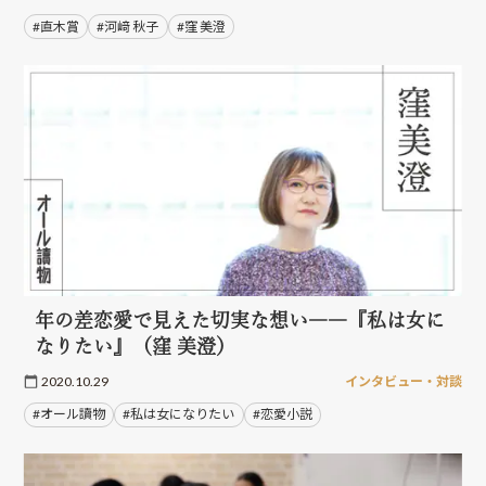
#直木賞
#河﨑 秋子
#窪 美澄
年の差恋愛で見えた切実な想い――『私は女に
なりたい』（窪 美澄）
2020.10.29
インタビュー・対談
#オール讀物
#私は女になりたい
#恋愛小説