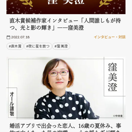
直木賞候補作家インタビュー「人間誰しもが持
つ、光と影の輝き」――窪美澄
2022.07.18
インタビュー・対談
#直木賞
#夜に星を放つ
#窪 美澄
婚活アプリで出会った恋人、16歳の夏休み、事