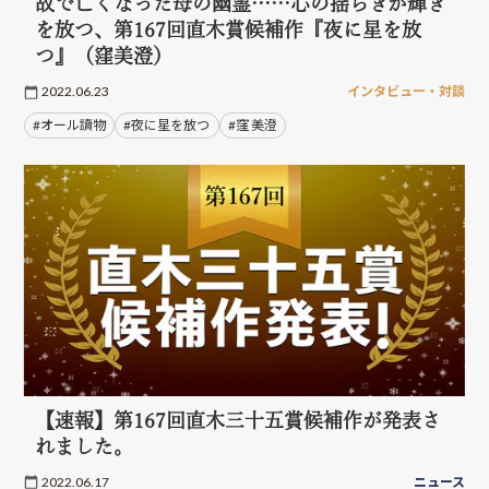
故で亡くなった母の幽霊……心の揺らぎが輝き
を放つ、第167回直木賞候補作『夜に星を放
つ』（窪美澄）
2022.06.23
インタビュー・対談
#オール讀物
#夜に星を放つ
#窪 美澄
【速報】第167回直木三十五賞候補作が発表さ
れました。
2022.06.17
ニュース