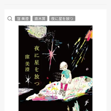
窪 美澄
直木賞
夜に星を放つ