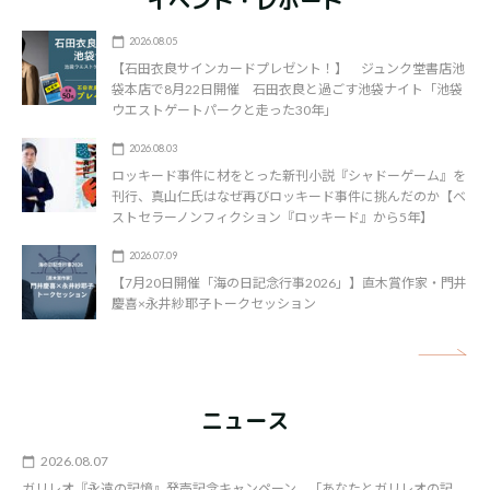
イベント・レポート
2026.08.05
【石田衣良サインカードプレゼント！】 ジュンク堂書店池
袋本店で8月22日開催 石田衣良と過ごす池袋ナイト「池袋
ウエストゲートパークと走った30年」
2026.08.03
ロッキード事件に材をとった新刊小説『シャドーゲーム』を
刊行、真山仁氏はなぜ再びロッキード事件に挑んだのか【ベ
ストセラーノンフィクション『ロッキード』から5年】
2026.07.09
【7月20日開催「海の日記念行事2026」】直木賞作家・門井
慶喜×永井紗耶子トークセッション
矢
ニュース
2026.08.07
ガリレオ『永遠の記憶』発売記念キャンペーン、「あなたとガリレオの記