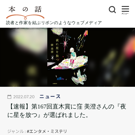
メニュー
読者と作家を結ぶリボンのようなウェブメディア
ニュース
2022.07.20
【速報】第167回直木賞に窪 美澄さんの『夜
に星を放つ』が選ばれました。
ジャンル :
#エンタメ・ミステリ