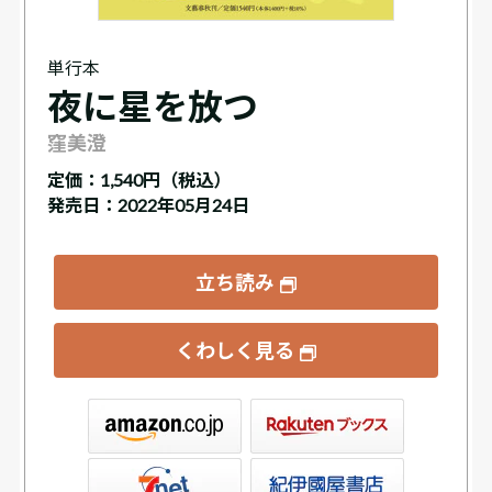
単行本
夜に星を放つ
窪美澄
定価：
1,540円（税込）
発売日：2022年05月24日
立ち読み
くわしく見る
ックス
屋書店ウェブストア