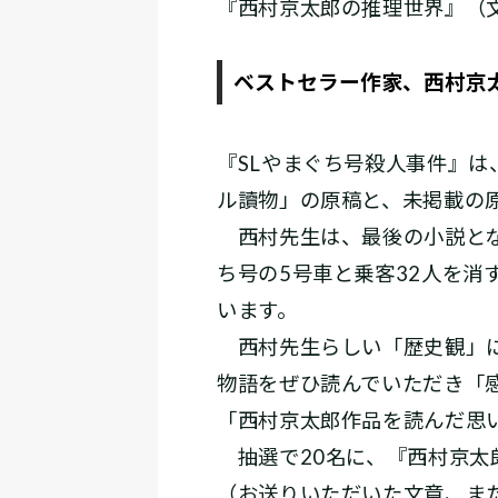
『西村京太郎の推理世界』（
ベストセラー作家、西村京
『SLやまぐち号殺人事件』
ル讀物」の原稿と、未掲載の
西村先生は、最後の小説とな
ち号の5号車と乗客32人を消
います。
西村先生らしい「歴史観」に
物語をぜひ読んでいただき「
「西村京太郎作品を読んだ思
抽選で20名に、『西村京太
（お送りいただいた文章、また