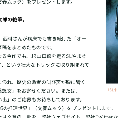
文春ムック）をプレゼントします。
太郎の絶筆。
は、西村さんが病床でも書き続けた「オー
原稿をまとめたものです。
る今作でも、JR山口線を走るSLやまぐ
す、という壮大なトリックに取り組まれて
溢れ、歴史の敗者の叫び声が胸に響く
『SL
感想文」をお寄せください。または、
い出」のご応募もお待ちしております。
郎の推理世界』（文春ムック）をプレゼントします
は文章の一部を、弊社ウェブサイト、弊社Twitter