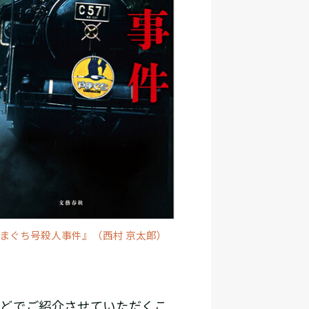
やまぐち号殺人事件』（西村 京太郎）
。
などでご紹介させていただくこ