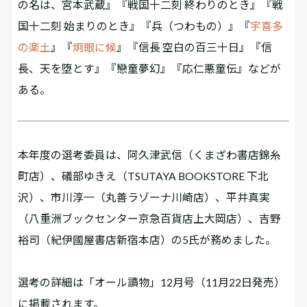
の名は、宮本武蔵』『戦国十二刻 終わりのとき』『戦
国十二刻 始まりのとき』『兵（つわもの）』『
宇喜多
の楽土
』『
炯眼に候
』『信長 空白の百三十日』『信
長、天を堕とす』『戀童夢幻』『応仁悪童伝』などが
ある。
本年度の選考委員は、阿久津武信（くまざわ書店錦糸
町店）、礒部ゆきえ（TSUTAYA BOOKSTORE 下北
沢）、市川淳一（丸善ラゾーナ川崎店）、平井真実
（八重洲ブックセンター京急百貨店上大岡店）、吉野
裕司（紀伊國屋書店新宿本店）の5氏が務めました。
選考の詳細は「オール讀物」12月号（11月22日発売）
に掲載されます。