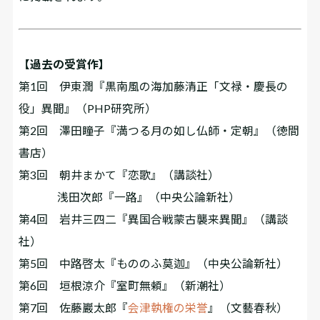
【過去の受賞作】
第1回 伊東潤『黒南風の海――加藤清正「文禄・慶長の
役」異聞』（PHP研究所）
第2回 澤田瞳子『満つる月の如し――仏師・定朝』（徳間
書店）
第3回 朝井まかて『恋歌』（講談社）
浅田次郎『一路』（中央公論新社）
第4回 岩井三四二『異国合戦――蒙古襲来異聞』（講談
社）
第5回 中路啓太『もののふ莫迦』（中央公論新社）
第6回 垣根涼介『室町無頼』（新潮社）
第7回 佐藤巖太郎『
会津執権の栄誉
』（文藝春秋）