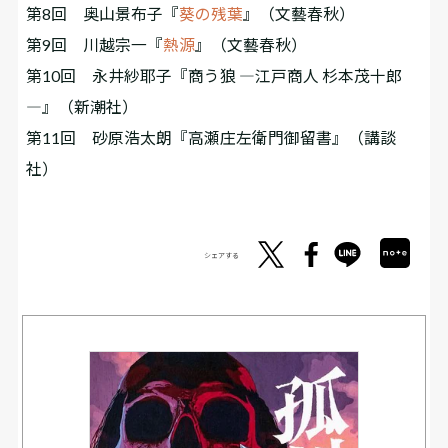
第8回 奥山景布子『
葵の残葉
』（文藝春秋）
第9回 川越宗一『
熱源
』（文藝春秋）
第10回 永井紗耶子『商う狼 ―江戸商人 杉本茂十郎
―』（新潮社）
第11回 砂原浩太朗『高瀬庄左衛門御留書』（講談
社）
シェアする