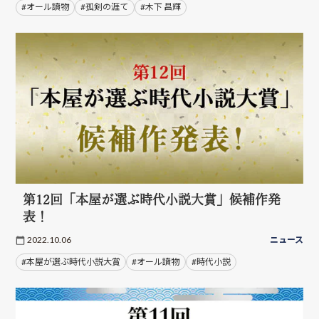
#オール讀物
#孤剣の涯て
#木下 昌輝
第12回「本屋が選ぶ時代小説大賞」候補作発
表！
2022.10.06
ニュース
#本屋が選ぶ時代小説大賞
#オール讀物
#時代小説