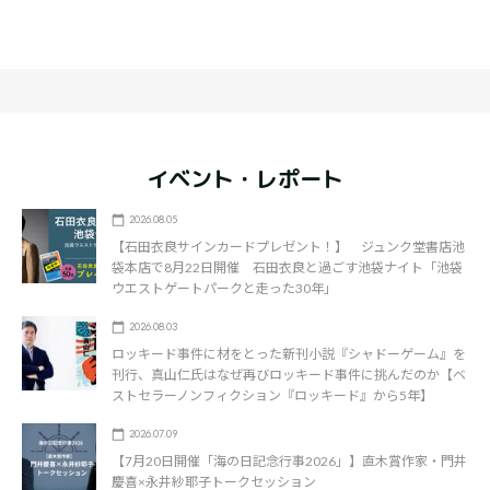
イベント・レポート
2026.08.05
【石田衣良サインカードプレゼント！】 ジュンク堂書店池
袋本店で8月22日開催 石田衣良と過ごす池袋ナイト「池袋
ウエストゲートパークと走った30年」
2026.08.03
ロッキード事件に材をとった新刊小説『シャドーゲーム』を
刊行、真山仁氏はなぜ再びロッキード事件に挑んだのか【ベ
ストセラーノンフィクション『ロッキード』から5年】
2026.07.09
【7月20日開催「海の日記念行事2026」】直木賞作家・門井
慶喜×永井紗耶子トークセッション