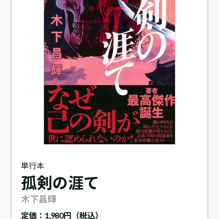
単行本
孤剣の涯て
木下昌輝
定価：
1,980円（税込）