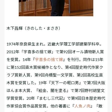
木下昌輝（きのした・まさき）
1974年奈良県生まれ。近畿大学理工学部建築学科卒。
2012年「宇喜多の捨て嫁」で第92回オール讀物新人賞
を受賞。14年『
宇喜多の捨て嫁
』を刊行。同作は15年
に第152回直木賞候補作となり、第4回歴史時代作家ク
ラブ賞新人賞、第9回舟橋聖一文学賞、第2回高校生直
木賞を受賞した。19年『天下一の軽口男』で第7回大阪
ほんま本大賞、『絵金、闇を塗る』で第7回野村胡堂文
学賞受賞。20年『まむし三代記』で第9回日本歴史時代
作家協会賞作品賞受賞。他の著書に『
人魚ノ肉
』『敵