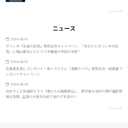
矢
ニュース
2026.08.07
ガリレオ『永遠の記憶』発売記念キャンペーン、「あなたとガリレオの記
憶」に福山雅治さんとラジオ番組の参加が決定！
2026.08.07
応募者全員にプレゼント！鳥トマトさん『漫画でイけ』発売記念・絵葉書プ
レゼントキャンペーン
2026.08.05
日本テレビ系連続ドラマ『俺たちの箱根駅伝』。原作者の池井戸潤が撮影現
場を訪問…主演の大泉洋の前で思わず本音が!?
矢