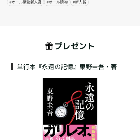
#オール讀物新人賞
#オール讀物
#新人賞
プレゼント
単行本『永遠の記憶』東野圭吾・著