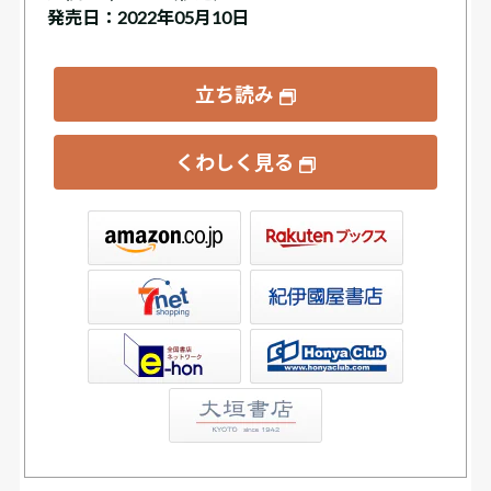
発売日：2022年05月10日
立ち読み
くわしく見る
ックス
屋書店ウェブストア
Club