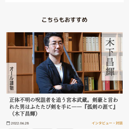
こちらもおすすめ
正体不明の呪詛者を追う宮本武蔵。剣豪と言わ
れた男はふたたび剣を手に――『孤剣の涯て』
（木下昌輝）
2022.06.28
インタビュー・対談