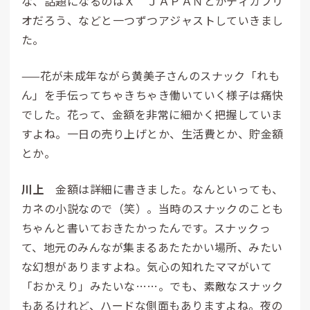
な、話題になるのはＸ ＪＡＰＡＮとかディカプリ
オだろう、などと一つずつアジャストしていきまし
た。
——花が未成年ながら黄美子さんのスナック「れも
ん」を手伝ってちゃきちゃき働いていく様子は痛快
でした。花って、金額を非常に細かく把握していま
すよね。一日の売り上げとか、生活費とか、貯金額
とか。
川上
金額は詳細に書きました。なんといっても、
カネの小説なので（笑）。当時のスナックのことも
ちゃんと書いておきたかったんです。スナックっ
て、地元のみんなが集まるあたたかい場所、みたい
な幻想がありますよね。気心の知れたママがいて
「おかえり」みたいな……。でも、素敵なスナック
もあるけれど、ハードな側面もありますよね。夜の