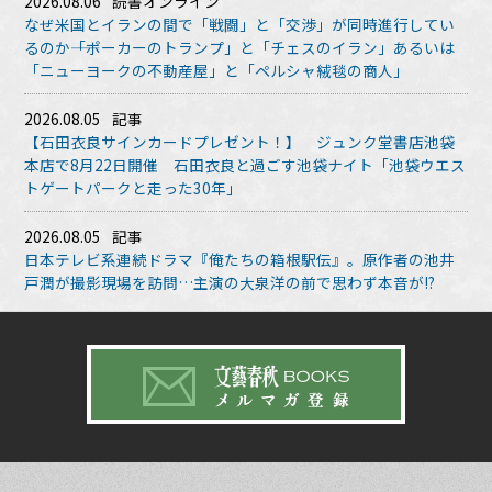
2026.08.06
読書オンライン
なぜ米国とイランの間で「戦闘」と「交渉」が同時進行してい
るのか――「ポーカーのトランプ」と「チェスのイラン」あるいは
「ニューヨークの不動産屋」と「ペルシャ絨毯の商人」
2026.08.05
記事
【石田衣良サインカードプレゼント！】 ジュンク堂書店池袋
本店で8月22日開催 石田衣良と過ごす池袋ナイト「池袋ウエス
トゲートパークと走った30年」
2026.08.05
記事
日本テレビ系連続ドラマ『俺たちの箱根駅伝』。原作者の池井
戸潤が撮影現場を訪問…主演の大泉洋の前で思わず本音が!?