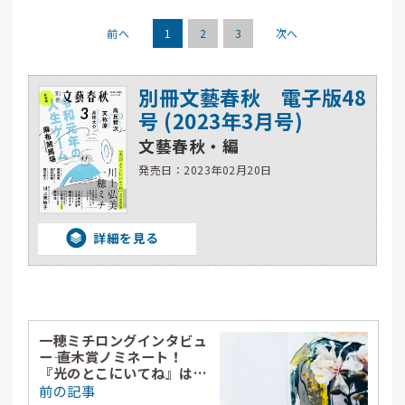
前へ
1
2
3
次へ
別冊文藝春秋 電子版48
号 (2023年3月号)
文藝春秋・編
発売日：2023年02月20日
詳細を見る
一穂ミチロングインタビュ
ー―― 直木賞ノミネート！
『光のとこにいてね』はこ
うして生まれた
前の記事