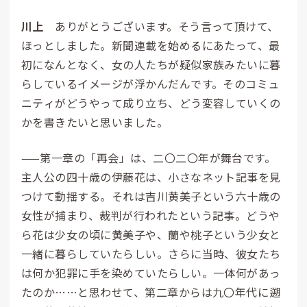
川上
ありがとうございます。そう言って頂けて、
ほっとしました。新聞連載を始めるにあたって、最
初になんとなく、女の人たちが疑似家族みたいに暮
らしているイメージが浮かんだんです。そのコミュ
ニティがどうやって成り立ち、どう変容していくの
かを書きたいと思いました。
——第一章の「再会」は、二〇二〇年が舞台です。
主人公の四十歳の
伊
藤
花
は、小さなネット記事を見
つけて動揺する。それは
吉
川
黄
美
子
という六十歳の
女性が捕まり、裁判が行われたという記事。どうや
ら花は少女の頃に黄美子や、
蘭
や
桃
子
という少女と
一緒に暮らしていたらしい。さらに当時、彼女たち
は何か犯罪に手を染めていたらしい。一体何があっ
たのか……と思わせて、第二章からは九〇年代に
遡