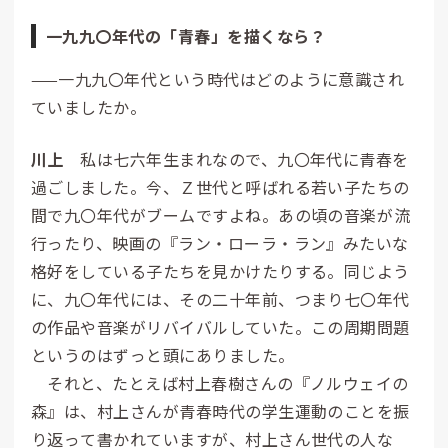
一九九〇年代の「青春」を描くなら？
——一九九〇年代という時代はどのように意識され
ていましたか。
川上
私は七六年生まれなので、九〇年代に青春を
過ごしました。今、Ｚ世代と呼ばれる若い子たちの
間で九〇年代がブームですよね。あの頃の音楽が
流
行
ったり、映画の『ラン・ローラ・ラン』みたいな
格好をしている子たちを見かけたりする。同じよう
に、九〇年代には、その二十年前、つまり七〇年代
の作品や音楽がリバイバルしていた。この周期問題
というのはずっと頭にありました。
それと、たとえば
村
上
春
樹
さんの『ノルウェイの
森』は、村上さんが青春時代の学生運動のことを振
り返って書かれていますが、村上さん世代の人な