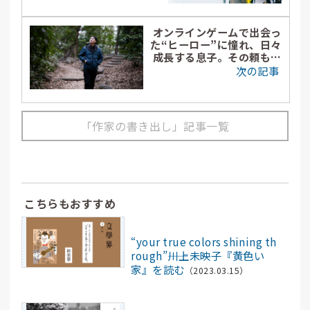
オンラインゲームで出会っ
た“ヒーロー”に憧れ、日々
成長する息子。その頼もし
い背中が、僕にこの物語を
次の記事
書かせた――冲方丁ロングイン
タビュー
「作家の書き出し」記事一覧
こちらもおすすめ
記事
“your true colors shining th
rough”――川上未映子『黄色い
家』を読む
（2023.03.15）
記事