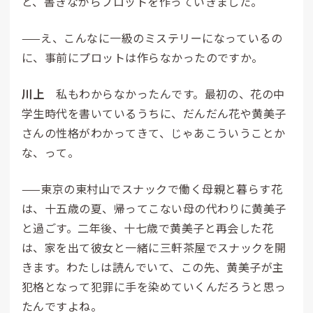
と、書きながらプロットを作っていきました。
——え、こんなに一級のミステリーになっているの
に、事前にプロットは作らなかったのですか。
川上
私もわからなかったんです。最初の、花の中
学生時代を書いているうちに、だんだん花や黄美子
さんの性格がわかってきて、じゃあこういうことか
な、って。
——東京の
東
村
山
でスナックで働く母親と暮らす花
は、十五歳の夏、帰ってこない母の代わりに黄美子
と過ごす。二年後、十七歳で黄美子と再会した花
は、家を出て彼女と一緒に
三
軒
茶
屋
でスナックを開
きます。わたしは読んでいて、この先、黄美子が主
犯格となって犯罪に手を染めていくんだろうと思っ
たんですよね。