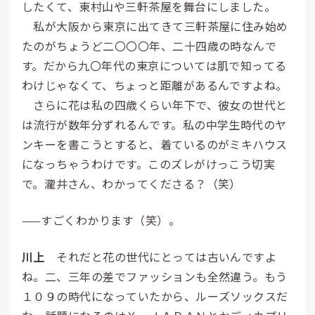
したくて、東村山や三軒茶屋を舞台にしました。
私が大阪から東京に出てきて三軒茶屋に住み始め
たのがちょうど二〇〇〇年、二十四歳の時なんで
す。だから九〇年代の東京については肌で知ってる
わけじゃなくて、ちょっと距離があるんですよね。
さらに花は私の四歳くらい年下で、彼女の世代と
は流行が数年分ずれるんです。私の中学生時代のヤ
ンキーを書こうとすると、着ているのがミキハウス
になっちゃうわけです。このズレがけっこう切実
で。
瀧
井
さん、わかってくださる？（笑）
——すごくわかります（笑）。
川上
それだと花の世代にとっては古いんですよ
ね。二、三年の差でファッションも全然違う。もう
１０９の時代になっていたから、ルーズソックスだ