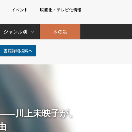
イベント
映画化・テレビ化情報
ジャンル別
本の話
書籍詳細検索へ
――川上未映子が、
由