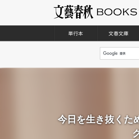
単行本
文春文庫
今日を生き抜くた