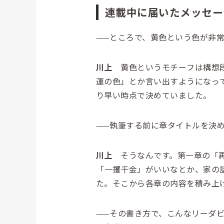
連載中に届いたメッセー
——ところで、黄色という色が非
川上
黄色というモチーフは構想段
運の色」とか言い出すようになっ
り早い時点で決めていました。
——執筆する前に章タイトルを決
川上
そうなんです。第一章の「再
「
一
攫
千
金
」がいいなとか、家の
た。そこから各章の内容を積み上
——その書き方で、こんなリーダ