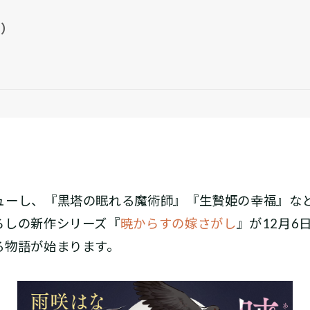
な）
ューし、『黒塔の眠れる魔術師』『生贄姫の幸福』な
ろしの新作シリーズ『
暁からすの嫁さがし
』が12月6
る物語が始まります。