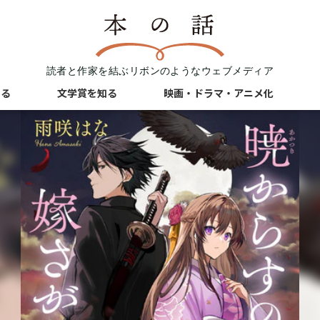
読者と作家を結ぶリボンのようなウェブメディア
知る
文学賞を知る
映画・ドラマ・アニメ化