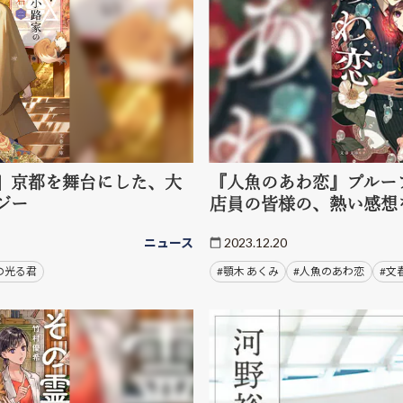
」京都を舞台にした、大
『人魚のあわ恋』プルー
ジー
店員の皆様の、熱い感想
ニュース
2023.12.20
の光る君
#顎木 あくみ
#人魚のあわ恋
#文