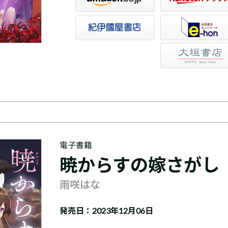
トア
e-hon
HonyaClub
大垣書店
電子書籍
暁からすの嫁さがし
雨咲はな
発売日：2023年12月06日