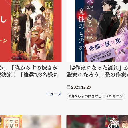
か。『暁からすの嫁さが
「#作家になった流れ」
売決定！【抽選で3名様に
説家になろう」発の作家
2023.12.29
ニュース
#暁からすの嫁さがし
#雨咲 はな