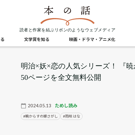
読者と作家を結ぶリボンのようなウェブメディア
知る
文学賞を知る
映画・ドラマ・アニメ化
明治×妖×恋の人気シリーズ！ 『
50ページを全文無料公開
2024.05.13
ためし読み
暁からすの嫁さがし
雨咲 はな