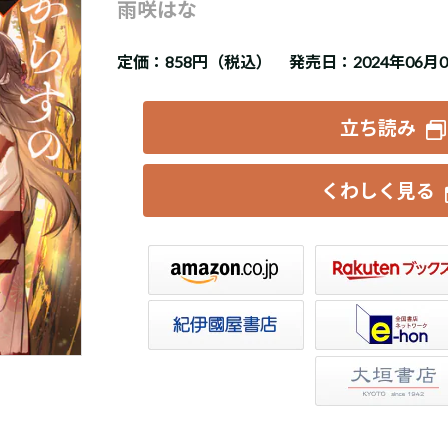
雨咲はな
定価：
858円（税込）
発売日：2024年06月
立ち読み
くわしく見る
楽天ブックス
セブンネット
トア
e-hon
HonyaClub
大垣書店