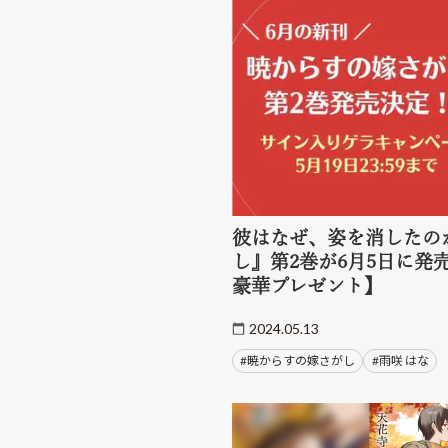
彼はなぜ、姿を消したの
し』第2巻が6月5日に発
豪華プレゼント】
2024.05.13
#暁からすの嫁さがし
#雨咲 はな