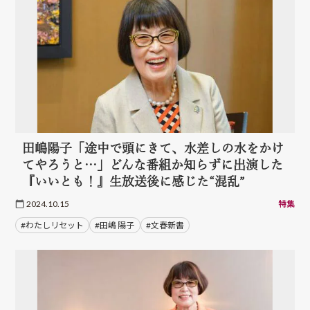
田嶋陽子「途中で頭にきて、水差しの水をかけ
てやろうと…」どんな番組か知らずに出演した
『いいとも！』生放送後に感じた“混乱”
2024.10.15
特集
#わたしリセット
#田嶋 陽子
#文春新書