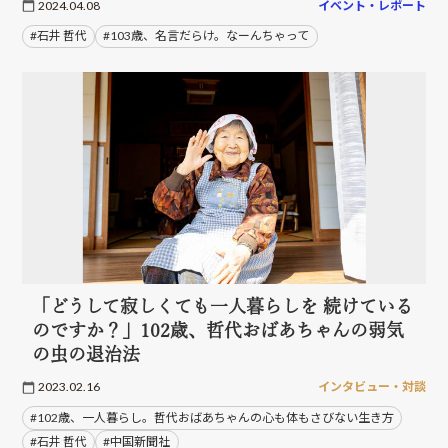
2024.04.08
イベント・レポート
#石井 哲代
#103歳、名言だらけ。なーんちゃって
「どうして寂しくても一人暮らしを 続けている
のですか？」102歳、哲代おばあちゃんの弱気
の虫の退治法
2023.02.16
インタビュー・対談
#102歳、一人暮らし。哲代おばあちゃんの心も体もさびない生き方
#石井 哲代
#中国新聞社