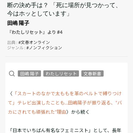
断の決め手は？ 「死に場所が見つかって、
今はホッとしています」
田嶋 陽子
『わたしリセット』より #4
出典 :
#文春オンライン
ジャンル :
#ノンフィクション
田嶋 陽子
わたしリセット
文春新書
〈
「スカートのなかで太ももを革のベルトで縛りつけ
て」テレビ出演したことも…田嶋陽子が振り返る、“バ
カにされても頑張れた”理由
〉から続く
「日本でいちばん有名なフェミニスト」として、長年