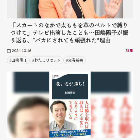
「スカートのなかで太ももを革のベルトで縛り
つけて」テレビ出演したことも…田嶋陽子が振
り返る、“バカにされても頑張れた”理由
2024.10.16
特集
#田嶋 陽子
#わたしリセット
#文春新書