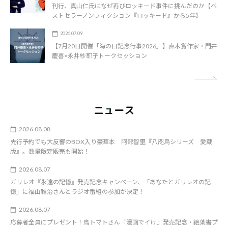
刊行、真山仁氏はなぜ再びロッキード事件に挑んだのか【ベ
ストセラーノンフィクション『ロッキード』から5年】
2026.07.09
【7月20日開催「海の日記念行事2026」】直木賞作家・門井
慶喜×永井紗耶子トークセッション
矢
ニュース
2026.08.08
先行予約でも大反響のBOX入り豪華本 阿部智里『八咫烏シリーズ 愛蔵
版』。数量限定販売も開始！
2026.08.07
ガリレオ『永遠の記憶』発売記念キャンペーン、「あなたとガリレオの記
憶」に福山雅治さんとラジオ番組の参加が決定！
2026.08.07
応募者全員にプレゼント！鳥トマトさん『漫画でイけ』発売記念・絵葉書プ