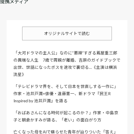
提携メディア
オリジナルサイトで読む
「大河ドラマの主人公」なのに“悪辣”すぎる蔦屋重三郎
の異端な人生 7歳で両親が離婚、吉原のガイドブックで
出世、世話になったボスを速攻で裏切る…《主演は横浜
流星》
「テレビドラマ界を、そして日本を世直しする一作に」
作家・池井戸潤×俳優・遠藤憲一、新ドラマ『民王R
Inspired by 池井戸潤』を語る
「おばあさんになる時何が起こるのか？」作家・中島京
子と朝倉かすみが語る、「老い」の面白がり方
亡くなった母をAIで蘇らせた青年が辿りついた「答え」