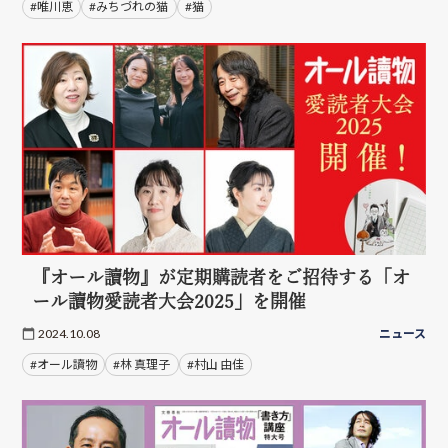
#唯川恵
#みちづれの猫
#猫
『オール讀物』が定期購読者をご招待する「オ
ール讀物愛読者大会2025」を開催
2024.10.08
ニュース
#オール讀物
#林 真理子
#村山 由佳