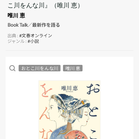
こ川をんな川』（唯川 恵）
唯川 恵
Book Talk／最新作を語る
出典 :
#文春オンライン
ジャンル :
#小説
おとこ川をんな川
唯川 恵