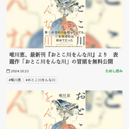
唯川恵、最新刊『おとこ川をんな川』より 表
題作「おとこ川をんな川」の冒頭を無料公開
2024.10.21
ためし読み
#唯川恵
#おとこ川をんな川