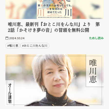
唯川恵、最新刊『おとこ川をんな川』より 第
2話「かそけき夢の音」の冒頭を無料公開
2024.10.24
ためし読み
#唯川 恵
#おとこ川をんな川