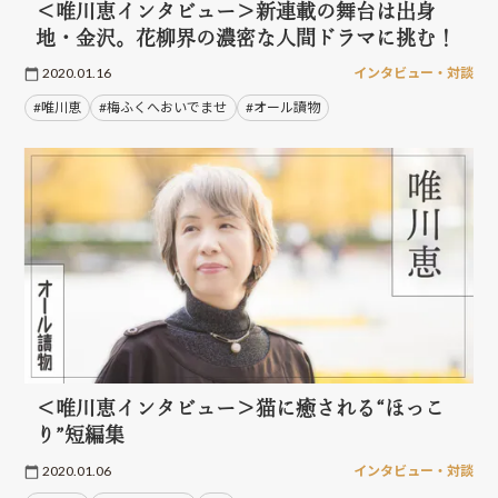
＜唯川恵インタビュー＞新連載の舞台は出身
地・金沢。花柳界の濃密な人間ドラマに挑む！
2020.01.16
インタビュー・対談
#唯川恵
#梅ふくへおいでませ
#オール讀物
＜唯川恵インタビュー＞猫に癒される“ほっこ
り”短編集
2020.01.06
インタビュー・対談