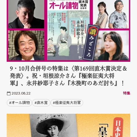
9・10月合併号の特集は〈第169回直木賞決定＆
発表〉。祝・垣根涼介さん『極楽征夷大将
軍』、永井紗耶子さん『木挽町のあだ討ち』！
2023.08.22
特集
#オール讀物
#直木賞
#極楽征夷大将軍