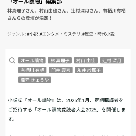
「オール讀物」編集部
林真理子さん、村山由佳さん、辻村深月さん、有栖川有栖
さんらの登壇が決定！
ジャンル :
#小説
,
#エンタメ・ミステリ
,
#歴史・時代小説
オール讀物
林 真理子
村山 由佳
辻村 深月
有栖川 有栖
門井 慶喜
永井 紗耶子
織守 きょうや
小説誌『オール讀物』は、2025年1月、定期購読者を
ご招待する「オール讀物愛読者大会2025」を開催しま
す。