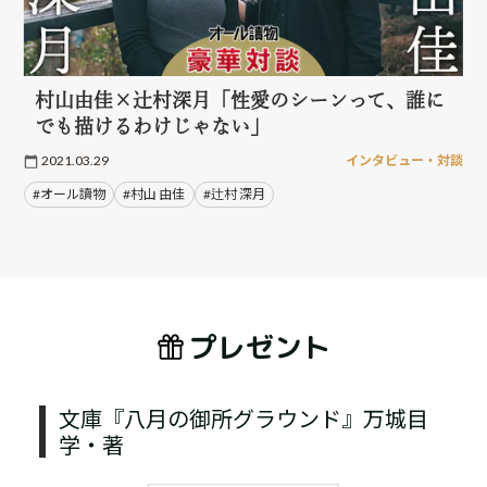
村山由佳×辻村深月「性愛のシーンって、誰に
でも描けるわけじゃない」
2021.03.29
インタビュー・対談
#オール讀物
#村山 由佳
#辻村 深月
プレゼント
文庫『八月の御所グラウンド』万城目
学・著