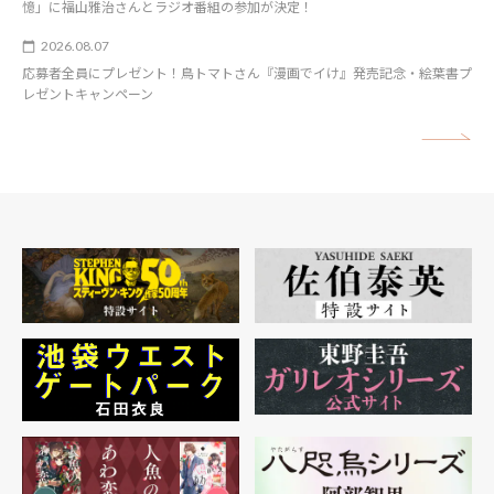
憶」に福山雅治さんとラジオ番組の参加が決定！
2026.08.07
応募者全員にプレゼント！鳥トマトさん『漫画でイけ』発売記念・絵葉書プ
レゼントキャンペーン
矢