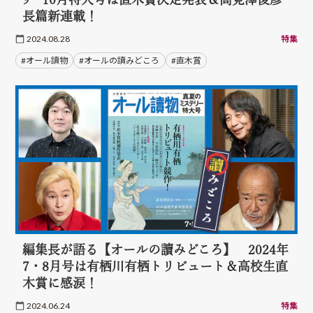
長篇新連載！
2024.08.28
特集
#オール讀物
#オールの讀みどころ
#直木賞
編集長が語る【オールの讀みどころ】 2024年
7・8月号は有栖川有栖トリビュート＆高校生直
木賞に感涙！
2024.06.24
特集