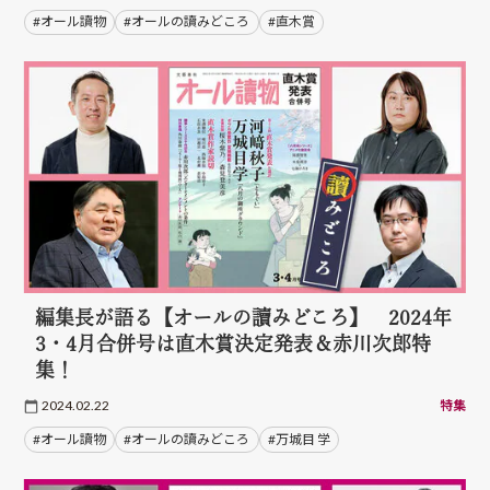
#オール讀物
#オールの讀みどころ
#直木賞
編集長が語る【オールの讀みどころ】 2024年
3・4月合併号は直木賞決定発表＆赤川次郎特
集！
2024.02.22
特集
#オール讀物
#オールの讀みどころ
#万城目 学