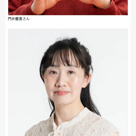
門井慶喜さん