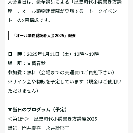
大会当日は、豪華講師による「歴史時代小説書き方講
座」、オール讀物連載陣が登壇する「トークイベン
ト」の2幕構成です。
「オール讀物愛読者大会2025」概要
日 時
：2025年1月11日（土）12時～19時
場 所
：文藝春秋
参加費
：無料（会場までの交通費はご負担下さい）
※サイン会や物販を予定しています（現金はご使用い
ただけません）
▼当日のプログラム（予定）
＜第1部＞ 歴史時代小説書き方講座2025
講師／門井慶喜 永井紗耶子