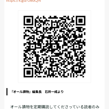
https://x.gd/U8dQN
『オール讀物』編集長 石井一成より
オール讀物を定期購読してくださっている読者のみ