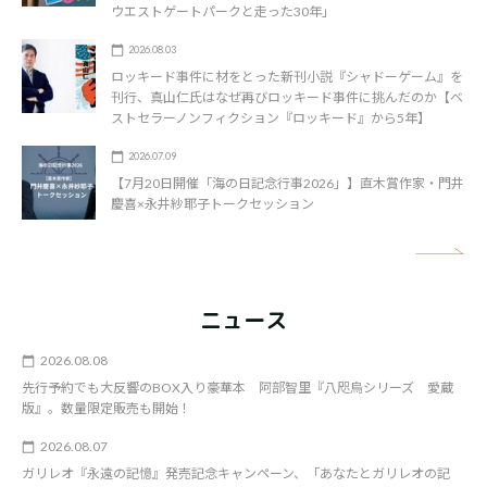
ウエストゲートパークと走った30年」
2026.08.03
ロッキード事件に材をとった新刊小説『シャドーゲーム』を
刊行、真山仁氏はなぜ再びロッキード事件に挑んだのか【ベ
ストセラーノンフィクション『ロッキード』から5年】
2026.07.09
【7月20日開催「海の日記念行事2026」】直木賞作家・門井
慶喜×永井紗耶子トークセッション
矢
ニュース
2026.08.08
先行予約でも大反響のBOX入り豪華本 阿部智里『八咫烏シリーズ 愛蔵
版』。数量限定販売も開始！
2026.08.07
ガリレオ『永遠の記憶』発売記念キャンペーン、「あなたとガリレオの記