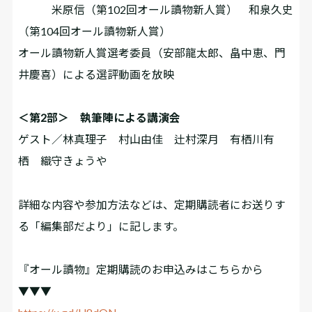
米原信（第102回オール讀物新人賞） 和泉久史
（第104回オール讀物新人賞）
オール讀物新人賞選考委員（安部龍太郎、畠中恵、門
井慶喜）による選評動画を放映
＜第2部＞ 執筆陣による講演会
ゲスト／林真理子 村山由佳 辻村深月 有栖川有
栖 織守きょうや
詳細な内容や参加方法などは、定期購読者にお送りす
る「編集部だより」に記します。
『オール讀物』定期購読のお申込みはこちらから
▼▼▼