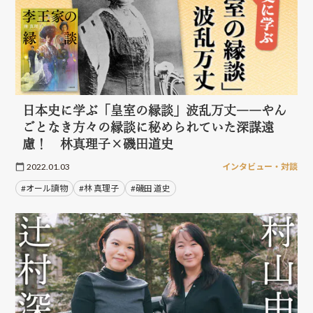
日本史に学ぶ「皇室の縁談」波乱万丈――やん
ごとなき方々の縁談に秘められていた深謀遠
慮！ 林真理子×磯田道史
2022.01.03
インタビュー・対談
#オール讀物
#林 真理子
#磯田 道史