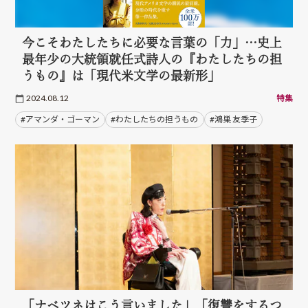
今こそわたしたちに必要な言葉の「力」…史上
最年少の大統領就任式詩人の『わたしたちの担
うもの』は「現代米文学の最新形」
2024.08.12
特集
#アマンダ・ゴーマン
#わたしたちの担うもの
#鴻巣 友季子
「ナベツネはこう言いました」「復讐をするつ