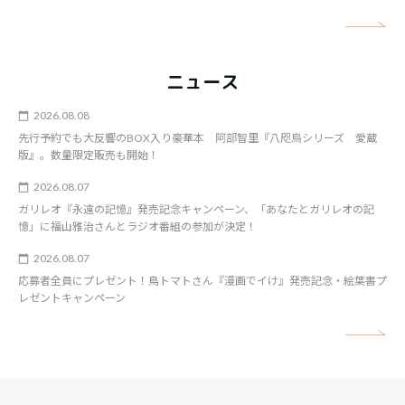
矢
ニュース
2026.08.08
先行予約でも大反響のBOX入り豪華本 阿部智里『八咫烏シリーズ 愛蔵
版』。数量限定販売も開始！
2026.08.07
ガリレオ『永遠の記憶』発売記念キャンペーン、「あなたとガリレオの記
憶」に福山雅治さんとラジオ番組の参加が決定！
2026.08.07
応募者全員にプレゼント！鳥トマトさん『漫画でイけ』発売記念・絵葉書プ
レゼントキャンペーン
矢