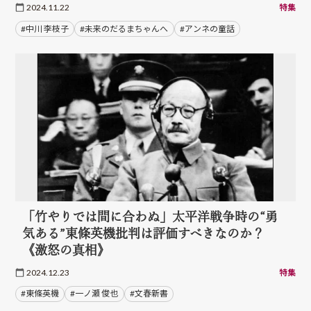
2024.11.22
特集
#中川 李枝子
#未来のだるまちゃんへ
#アンネの童話
「竹やりでは間に合わぬ」太平洋戦争時の“勇
気ある”東條英機批判は評価すべきなのか？
《激怒の真相》
2024.12.23
特集
#東條英機
#一ノ瀬 俊也
#文春新書