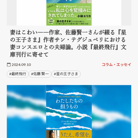
妻はこわい――作家、佐藤賢一さんが綴る『星
の王子さま』作者サン・テグジュペリにおける
妻コンスエロとの夫婦論。小説『最終飛行』文
庫刊行に寄せて
2024.09.10
コラム・エッセイ
#最終飛行
#佐藤 賢一
#星の王子さま