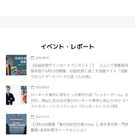
イベント・レポート
2026.08.05
【石田衣良サインカードプレゼント！】 ジュンク堂書店池
袋本店で8月22日開催 石田衣良と過ごす池袋ナイト「池袋
ウエストゲートパークと走った30年」
2026.08.03
ロッキード事件に材をとった新刊小説『シャドーゲーム』を
刊行、真山仁氏はなぜ再びロッキード事件に挑んだのか【ベ
ストセラーノンフィクション『ロッキード』から5年】
2026.07.09
【7月20日開催「海の日記念行事2026」】直木賞作家・門井
慶喜×永井紗耶子トークセッション