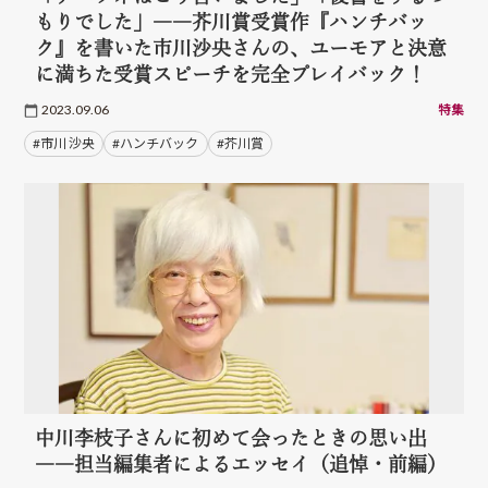
もりでした」――芥川賞受賞作『ハンチバッ
ク』を書いた市川沙央さんの、ユーモアと決意
に満ちた受賞スピーチを完全プレイバック！
2023.09.06
特集
#市川 沙央
#ハンチバック
#芥川賞
中川李枝子さんに初めて会ったときの思い出
――担当編集者によるエッセイ（追悼・前編）