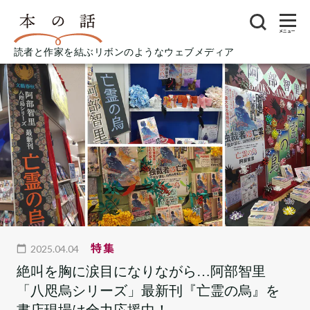
メニュー
読者と作家を結ぶリボンのようなウェブメディア
特集
2025.04.04
絶叫を胸に涙目になりながら…阿部智里
「八咫烏シリーズ」最新刊『亡霊の烏』を
書店現場は全力応援中！