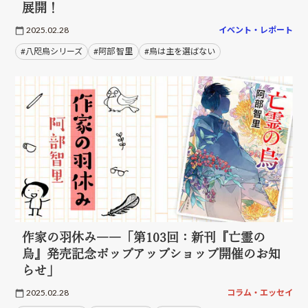
展開！
2025.02.28
イベント・レポート
#八咫烏シリーズ
#阿部 智里
#烏は主を選ばない
作家の羽休み――「第103回：新刊『亡霊の
烏』発売記念ポップアップショップ開催のお知
らせ」
2025.02.28
コラム・エッセイ