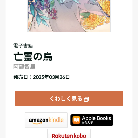
電子書籍
亡霊の烏
阿部智里
発売日：2025年03月26日
くわしく見る
tore