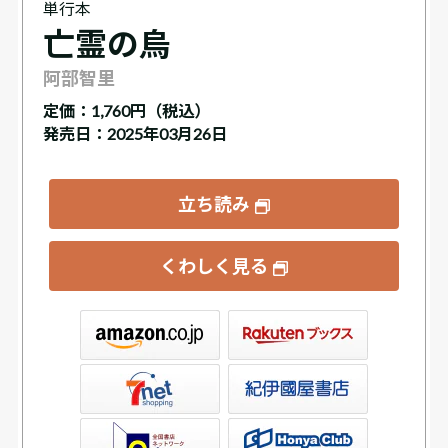
単行本
亡霊の烏
阿部智里
定価：
1,760円（税込）
発売日：2025年03月26日
立ち読み
くわしく見る
ックス
屋書店ウェブストア
Club