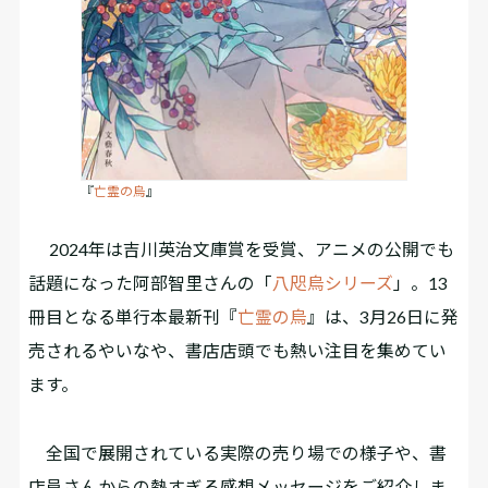
『
亡霊の烏
』
2024年は吉川英治文庫賞を受賞、アニメの公開でも
話題になった阿部智里さんの「
八咫烏シリーズ
」。13
冊目となる単行本最新刊『
亡霊の烏
』は、3月26日に発
売されるやいなや、書店店頭でも熱い注目を集めてい
ます。
全国で展開されている実際の売り場での様子や、書
店員さんからの熱すぎる感想メッセージをご紹介しま