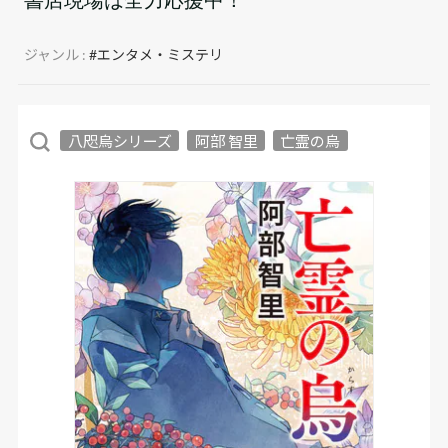
ジャンル :
#エンタメ・ミステリ
八咫烏シリーズ
阿部 智里
亡霊の烏