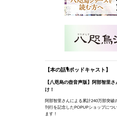
【本の話🎙ポッドキャスト】
【八咫烏の壺音声版】阿部智里さ
け！
阿部智里さんによる累計240万部突
刊行を記念したPOPUPショップに
ます！