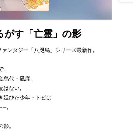
るがす「亡霊」の影
風ファンタジー「八咫烏」シリーズ最新作。
で、
金烏代・凪彦。
配はない。
き延びた少年・トビは
――。
の影。