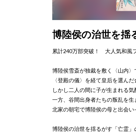
博陸侯の治世を揺
累計240万部突破！ 大人気和
博陸侯雪斎が独裁を敷く〈山内〉
〈登殿の儀〉を経て皇后を選んだ
しかし二人の間に子が生まれる気
一方、谷間出身者たちの叛乱を生
北家の朝宅で博陸侯の母と出会い
博陸侯の治世を揺るがす「亡霊」