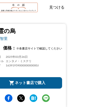
見つける
霊の烏
智里
価格：
※各書店サイトで確認してください
日
2025年03月26日
ンル
エンタメ・ミステリ
ド
1639195900000000000J
ネット書店で購入