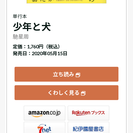
単行本
少年と犬
馳星周
定価：
1,760円（税込）
発売日：2020年05月15日
立ち読み
くわしく見る
ックス
屋書店ウェブストア