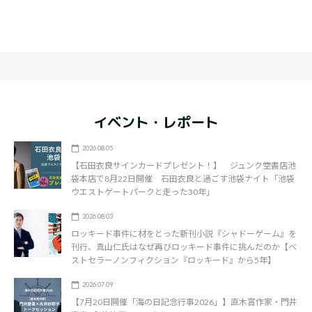
イベント・レポート
2026.08.05
【石田衣良サインカードプレゼント！】 ジュンク堂書店池
袋本店で8月22日開催 石田衣良と過ごす池袋ナイト「池袋
ウエストゲートパークと走った30年」
2026.08.03
ロッキード事件に材をとった新刊小説『シャドーゲーム』を
刊行、真山仁氏はなぜ再びロッキード事件に挑んだのか【ベ
ストセラーノンフィクション『ロッキード』から5年】
2026.07.09
【7月20日開催「海の日記念行事2026」】直木賞作家・門井