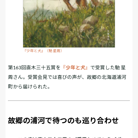
『少年と犬』（馳 星周）
第163回直木三十五賞を
『少年と犬』
で受賞した馳 星
周さん。受賞会見では喜びの声が、故郷の北海道浦河
町から届けられた。
故郷の浦河で待つのも巡り合わせ