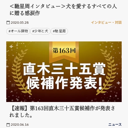
＜馳星周インタビュー＞犬を愛するすべての人
に贈る感涙作
2020.05.28
インタビュー・対談
#オール讀物
#少年と犬
#馳 星周
【速報】第163回直木三十五賞候補作が発表さ
れました。
2020.06.16
ニュース