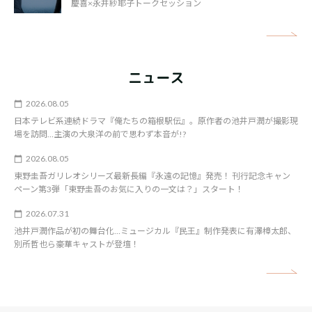
慶喜×永井紗耶子トークセッション
矢
ニュース
2026.08.05
日本テレビ系連続ドラマ『俺たちの箱根駅伝』。原作者の池井戸潤が撮影現
場を訪問…主演の大泉洋の前で思わず本音が!?
2026.08.05
東野圭吾ガリレオシリーズ最新長編『永遠の記憶』発売！ 刊行記念キャン
ペーン第3弾「東野圭吾のお気に入りの一文は？」スタート！
2026.07.31
池井戸潤作品が初の舞台化…ミュージカル『民王』制作発表に有澤樟太郎、
別所哲也ら豪華キャストが登壇！
矢