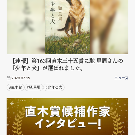
【速報】第163回直木三十五賞に馳 星周さんの
『少年と犬』が選ばれました。
2020.07.15
ニュース
#直木賞
#馳 星周
#少年と犬