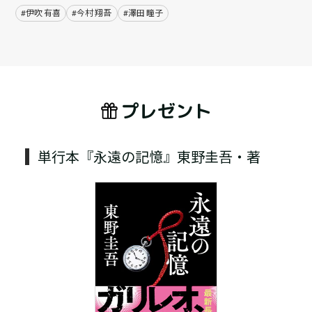
#伊吹 有喜
#今村 翔吾
#澤田 瞳子
プレゼント
単行本『永遠の記憶』東野圭吾・著