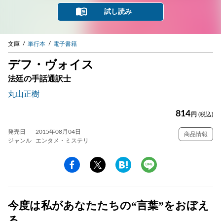
試し読み
文庫
単行本
電子書籍
デフ・ヴォイス
法廷の手話通訳士
丸山正樹
814
円
(税込)
発売日
2015年08月04日
商品情報
ジャンル
エンタメ・ミステリ
今度は私があなたたちの“言葉”をおぼえ
る