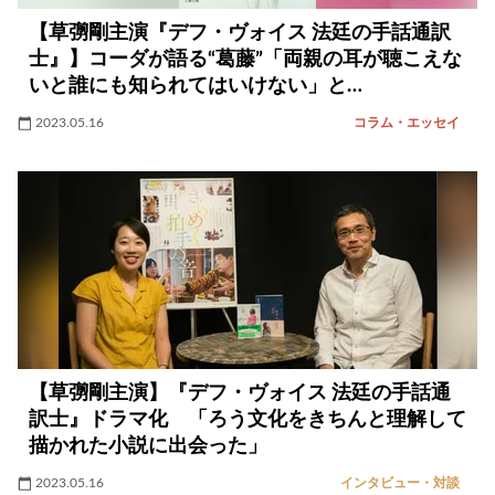
【草彅剛主演『デフ・ヴォイス 法廷の手話通訳
士』】コーダが語る“葛藤”「両親の耳が聴こえな
いと誰にも知られてはいけない」と…
2023.05.16
コラム・エッセイ
【草彅剛主演】『デフ・ヴォイス 法廷の手話通
訳士』ドラマ化 「ろう文化をきちんと理解して
描かれた小説に出会った」
2023.05.16
インタビュー・対談