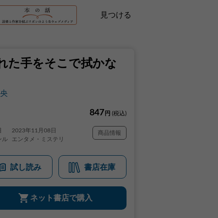
見つける
れた手をそこで拭かな
央
847
円
(税込)
日
2023年11月08日
商品情報
ンル
エンタメ・ミステリ
試し読み
書店在庫
ネット書店で購入