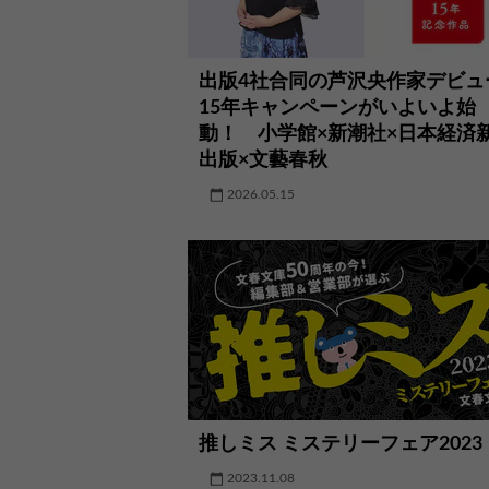
出版4社合同の芦沢央作家デビュ
15年キャンペーンがいよいよ始
動！ 小学館×新潮社×日本経済
出版×文藝春秋
2026.05.15
推しミス ミステリーフェア2023
2023.11.08