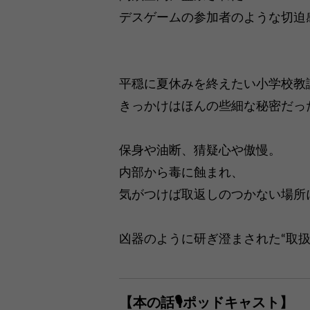
デスゲームの参加者のような切迫
──彩瀬
平穏に夏休みを終えたい小学校教
きっかけはほんの些細な秘密だっ
保身や油断、猜疑心や傲慢。
内部から毒に蝕まれ、
気がつけば取返しのつかない場所
凶器のように研ぎ澄まされた“取扱
【本の話🎙ポッドキャスト】