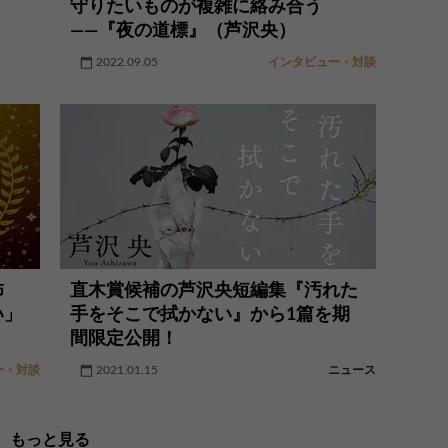
守りたいものが複雑に絡み合う
――『夜の道標』（芦沢央）
2022.09.05
インタビュー・対談
怖
直木賞候補の芦沢央短編集『汚れた
い」
手をそこで拭かない』から1篇を期
間限定公開！
ー・対談
2021.01.15
ニュース
もっと見る