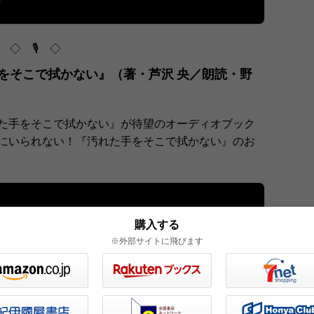
◇ 🎙 ◇
をそこで拭かない』（著・芦沢 央／朗読・野
た手をそこで拭かない』が待望のオーディオブック
にいられない！『汚れた手をそこで拭かない』のお
購入する
※外部サイトに飛びます