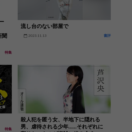
ー
流し台のない部屋で
新聞
2023.11.13
書評
特集
殺人犯を匿う女、半地下に隠れる
男、虐待される少年……それぞれに
特集