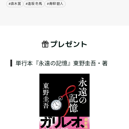
#直木賞
#逢坂 冬馬
#青柳 碧人
プレゼント
単行本『永遠の記憶』東野圭吾・著