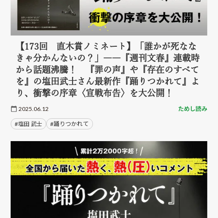
【173回 直木賞ノミネート】「誰かが死なな
きゃ分かんないの？」――『週刊文春』連載時
から話題沸騰！ 『罪の声』や『存在のすべて
を』の塩田武士さん最新作『踊りつかれて』よ
り、衝撃の序章〈宣戦布告〉を大公開！
2025.06.12
ためし読み
#塩田 武士
#踊りつかれて