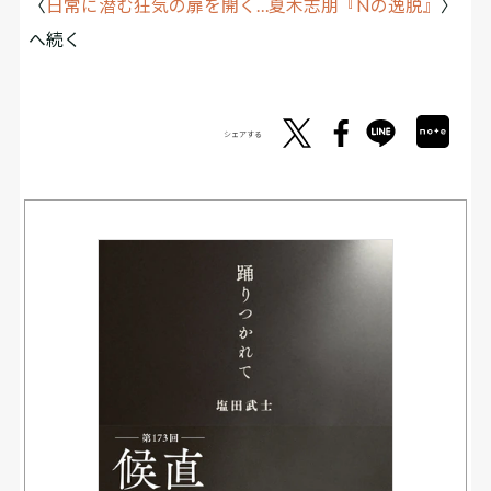
〈
日常に潜む狂気の扉を開く…夏木志朋『Nの逸脱』
〉
へ続く
シェアする