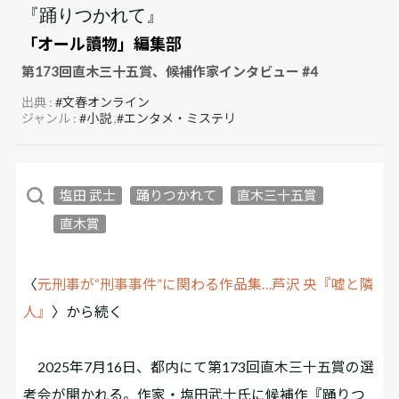
『踊りつかれて』
「オール讀物」編集部
第173回直木三十五賞、候補作家インタビュー #4
出典 :
#文春オンライン
ジャンル :
#小説
,
#エンタメ・ミステリ
塩田 武士
踊りつかれて
直木三十五賞
直木賞
〈
元刑事が“刑事事件”に関わる作品集…芦沢 央『嘘と隣
人』
〉から続く
2025年7月16日、都内にて第173回直木三十五賞の選
考会が開かれる。作家・塩田武士氏に候補作『踊りつ