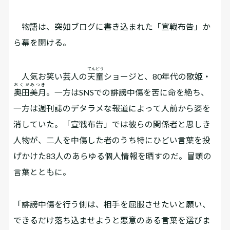
物語は、突如ブログに書き込まれた「宣戦布告」か
ら幕を開ける。
てんどう
人気お笑い芸人の
天童
ショージと、80年代の歌姫・
おくだみつき
奥田美月
。一方はSNSでの誹謗中傷を苦に命を絶ち、
一方は週刊誌のデタラメな報道によって人前から姿を
消していた。「宣戦布告」では彼らの関係者と思しき
人物が、二人を中傷した者のうち特にひどい言葉を投
げかけた83人のあらゆる個人情報を晒すのだ。冒頭の
言葉とともに。
「誹謗中傷を行う側は、相手を屈服させたいと願い、
できるだけ落ち込ませようと悪意のある言葉を選びま