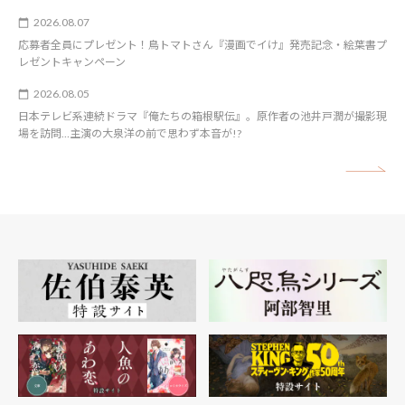
2026.08.07
応募者全員にプレゼント！鳥トマトさん『漫画でイけ』発売記念・絵葉書プ
レゼントキャンペーン
2026.08.05
日本テレビ系連続ドラマ『俺たちの箱根駅伝』。原作者の池井戸潤が撮影現
場を訪問…主演の大泉洋の前で思わず本音が!?
矢