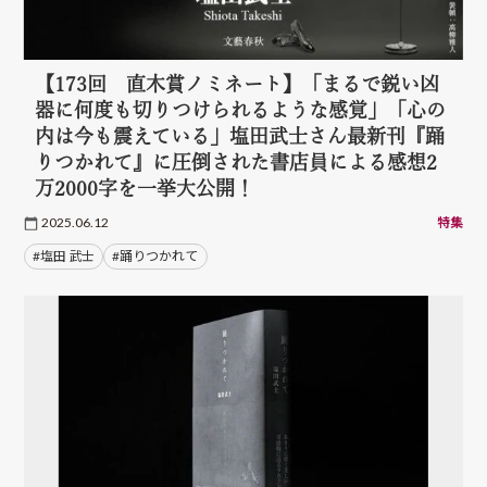
【173回 直木賞ノミネート】「まるで鋭い凶
器に何度も切りつけられるような感覚」「心の
内は今も震えている」塩田武士さん最新刊『踊
りつかれて』に圧倒された書店員による感想2
万2000字を一挙大公開！
2025.06.12
特集
#塩田 武士
#踊りつかれて