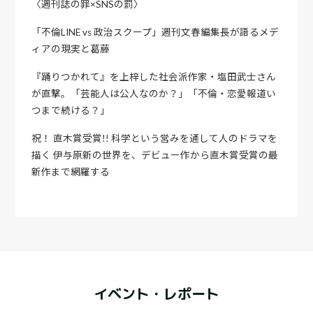
〈週刊誌の罪×SNSの罰〉
「不倫LINE vs 政治スクープ」週刊文春編集長が語るメデ
ィアの現実と葛藤
『踊りつかれて』を上梓した社会派作家・塩田武士さん
が直撃。「芸能人は公人なのか？」「不倫・恋愛報道い
つまで続ける？」
祝！ 直木賞受賞!! 科学という営みを通して人のドラマを
描く 伊与原新の世界を、デビュー作から直木賞受賞の最
新作まで網羅する
イベント・レポート