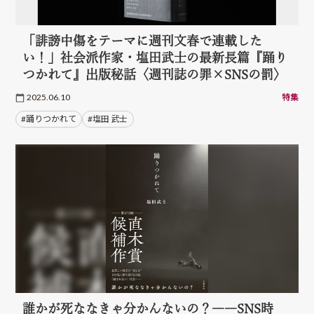
「誹謗中傷をテーマに週刊文春で連載した
い！」社会派作家・塩田武士の最新長篇『踊り
つかれて』出版秘話〈週刊誌の罪×SNSの罰〉
2025.06.10
特集
#踊りつかれて
#塩田 武士
誰かが死ななきゃ分かんないの？――SNS時