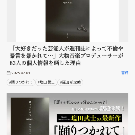
「大好きだった芸能人が週刊誌によって不倫や
暴言を暴かれて…」大物音楽プロデューサーが
83人の個人情報を晒した理由
2025.07.01
書評
#踊りつかれて
#塩田 武士
#窪田 新之助