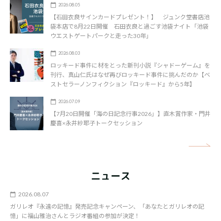
2026.08.05
【石田衣良サインカードプレゼント！】 ジュンク堂書店池
袋本店で8月22日開催 石田衣良と過ごす池袋ナイト「池袋
ウエストゲートパークと走った30年」
2026.08.03
ロッキード事件に材をとった新刊小説『シャドーゲーム』を
刊行、真山仁氏はなぜ再びロッキード事件に挑んだのか【ベ
ストセラーノンフィクション『ロッキード』から5年】
2026.07.09
【7月20日開催「海の日記念行事2026」】直木賞作家・門井
慶喜×永井紗耶子トークセッション
矢
ニュース
2026.08.07
ガリレオ『永遠の記憶』発売記念キャンペーン、「あなたとガリレオの記
憶」に福山雅治さんとラジオ番組の参加が決定！