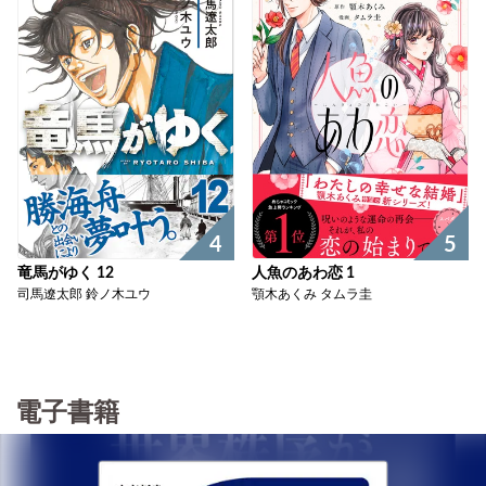
5
4
人魚のあわ恋 1
竜馬がゆく 12
顎木あくみ タムラ圭
司馬遼太郎 鈴ノ木ユウ
電子書籍