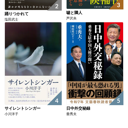
3
2
嘘と隣人
踊りつかれて
芦沢央
塩田武士
4
5
サイレントシンガー
日中外交秘録
小川洋子
垂秀夫