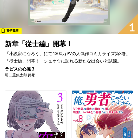
1
電子書籍
新章「従士編」開幕！
「小説家になろう」にて4300万PVの人気作コミカライズ第3巻。
「従士編」開幕！ シュオウに訪れる新たな出会いと試練。
ラピスの心臓 3
羽二重銀太郎 路那