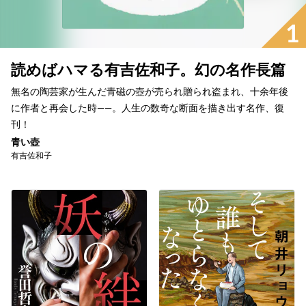
1
読めばハマる有吉佐和子。幻の名作長篇
無名の陶芸家が生んだ青磁の壺が売られ贈られ盗まれ、十余年後
に作者と再会した時——。人生の数奇な断面を描き出す名作、復
刊！
青い壺
有吉佐和子