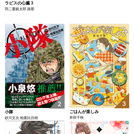
ラピスの心臓 3
羽二重銀太郎 路那
3
2
ごはんが楽しみ
小隊
井田千秋
砂川文次 柏葉比呂樹