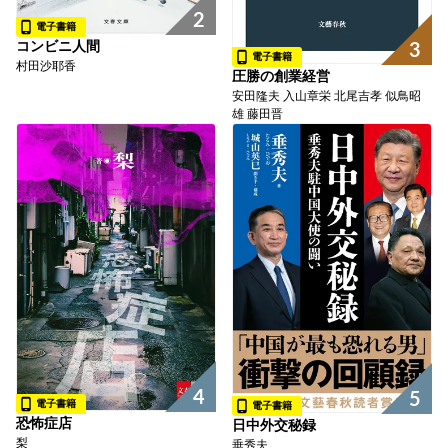
2
電子書籍
コンビニ人間
3
電子書籍
村田沙耶香
圧勝の創業経営
安田隆夫 入山章栄 北尾吉孝 似鳥昭
雄 藤田晋
4
5
電子書籍
電子書籍
恐怖症店
日中外交秘録
梨
垂秀夫