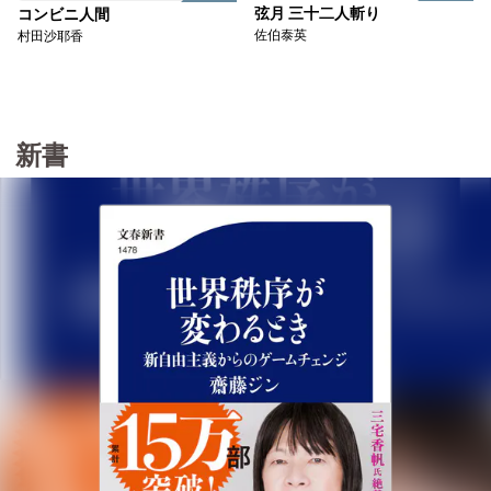
弦月 三十二人斬り
コンビニ人間
佐伯泰英
村田沙耶香
新書