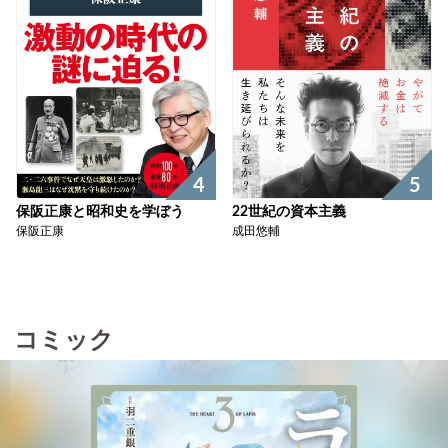
4
5
保阪正康と昭和史を学ぼう
22世紀の資本主義
保阪正康
成田悠輔
コミック