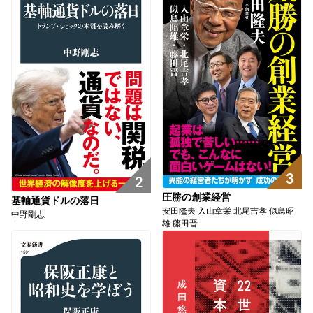
3
2
圧勝の創業経営
基軸通貨ドルの落日
安田隆夫 入山章栄 北尾吉孝 似鳥昭
中野剛志
雄 藤田晋