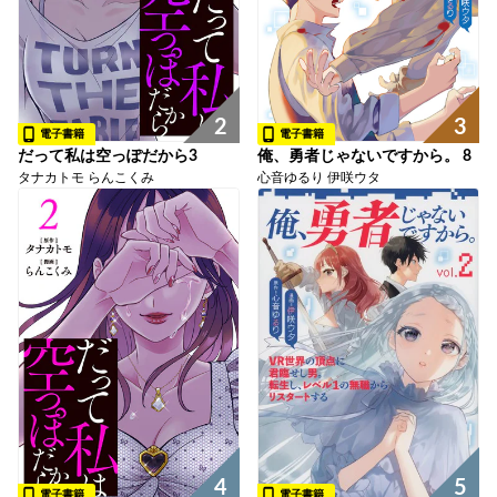
2
3
電子書籍
電子書籍
だって私は空っぽだから3
俺、勇者じゃないですから。 8
タナカトモ らんこくみ
心音ゆるり 伊咲ウタ
4
5
電子書籍
電子書籍