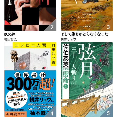
3
2
そして誰もゆとらなくなった
妖の絆
朝井リョウ
誉田哲也
5
4