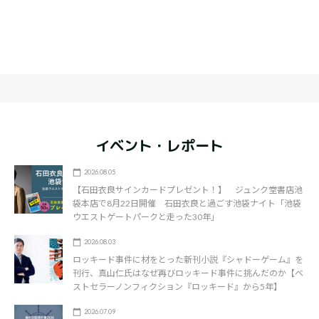
イベント・レポート
2026.08.05
【石田衣良サインカードプレゼント！】 ジュンク堂書店池
袋本店で8月22日開催 石田衣良と過ごす池袋ナイト「池袋
ウエストゲートパークと走った30年」
2026.08.03
ロッキード事件に材をとった新刊小説『シャドーゲーム』を
刊行、真山仁氏はなぜ再びロッキード事件に挑んだのか【ベ
ストセラーノンフィクション『ロッキード』から5年】
2026.07.09