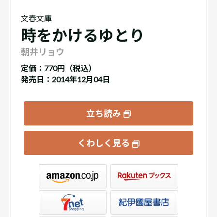
文春文庫
時をかけるゆとり
朝井リョウ
定価：
770円（税込）
発売日：2014年12月04日
立ち読み
くわしく見る
ックス
屋書店ウェブストア