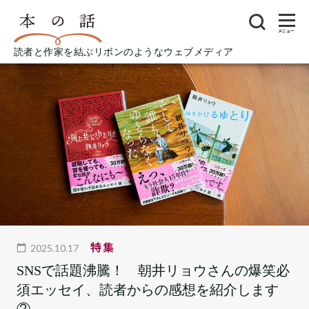
メニュー
読者と作家を結ぶリボンのようなウェブメディア
特集
2025.10.17
SNSで話題沸騰！ 朝井リョウさんの爆笑必
須エッセイ、読者からの感想を紹介します
②