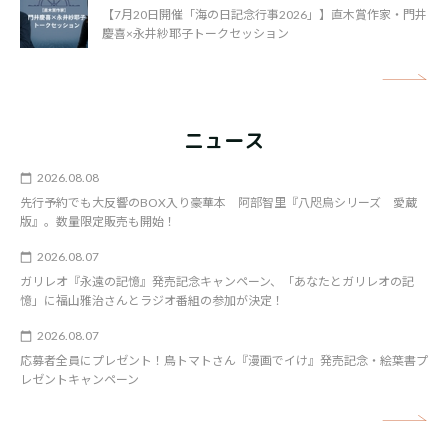
【7月20日開催「海の日記念行事2026」】直木賞作家・門井
慶喜×永井紗耶子トークセッション
矢
ニュース
2026.08.08
先行予約でも大反響のBOX入り豪華本 阿部智里『八咫烏シリーズ 愛蔵
版』。数量限定販売も開始！
2026.08.07
ガリレオ『永遠の記憶』発売記念キャンペーン、「あなたとガリレオの記
憶」に福山雅治さんとラジオ番組の参加が決定！
2026.08.07
応募者全員にプレゼント！鳥トマトさん『漫画でイけ』発売記念・絵葉書プ
レゼントキャンペーン
矢