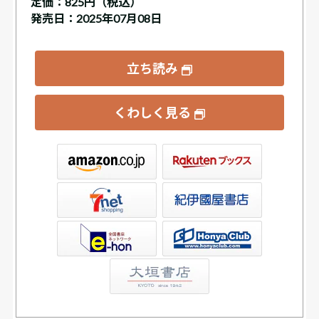
定価：
825円（税込）
発売日：2025年07月08日
立ち読み
くわしく見る
ックス
屋書店ウェブストア
Club