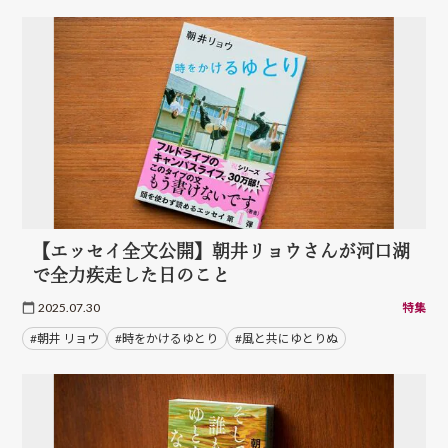
【エッセイ全文公開】朝井リョウさんが河口湖
で全力疾走した日のこと
2025.07.30
特集
#朝井 リョウ
#時をかけるゆとり
#風と共にゆとりぬ