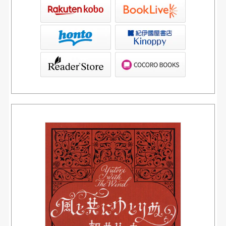
ve
書店Kinoppy
ブックリスタ）
PAGOS STORE（SHARP）