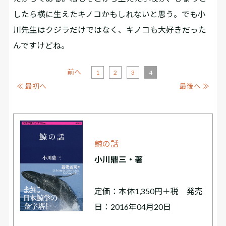
したら横に生えたキノコかもしれないと思う。でも小
川先生はクジラだけではなく、キノコも大好きだった
んですけどね。
前へ
1
2
3
4
≪ 最初へ
最後へ ≫
鯨の話
小川鼎三・著
定価：本体1,350円＋税 発売
日：2016年04月20日