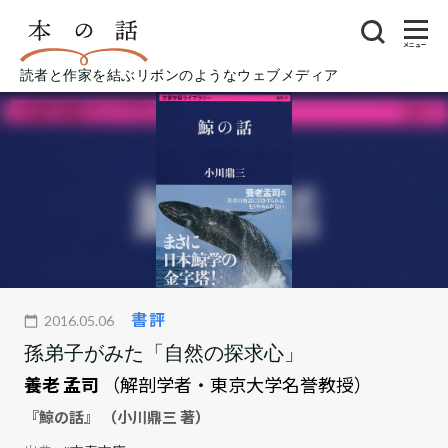
メニュー
読者と作家を結ぶリボンのようなウェブメディア
書評
2016.05.06
孫弟子がみた「自然の探求心」
養老 孟司
（解剖学者・東京大学名誉教授）
『鯨の話』 （小川鼎三 著）