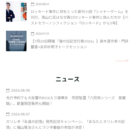
2026.08.03
ロッキード事件に材をとった新刊小説『シャドーゲーム』を
刊行、真山仁氏はなぜ再びロッキード事件に挑んだのか【ベ
ストセラーノンフィクション『ロッキード』から5年】
2026.07.09
【7月20日開催「海の日記念行事2026」】直木賞作家・門井
慶喜×永井紗耶子トークセッション
矢
ニュース
2026.08.08
先行予約でも大反響のBOX入り豪華本 阿部智里『八咫烏シリーズ 愛蔵
版』。数量限定販売も開始！
2026.08.07
ガリレオ『永遠の記憶』発売記念キャンペーン、「あなたとガリレオの記
憶」に福山雅治さんとラジオ番組の参加が決定！