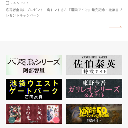
2026.08.07
応募者全員にプレゼント！鳥トマトさん『漫画でイけ』発売記念・絵葉書プ
レゼントキャンペーン
矢