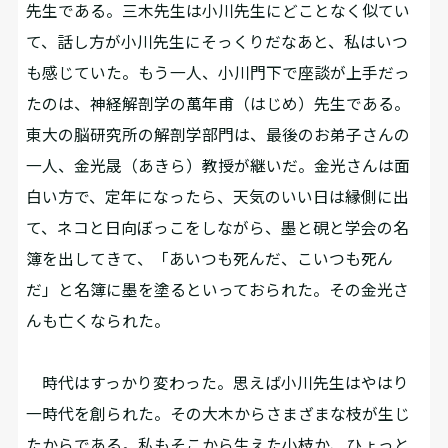
先生である。三木先生は小川先生にどことなく似てい
て、話し方が小川先生にそっくりだなあと、私はいつ
も感じていた。もう一人、小川門下で座談が上手だっ
たのは、神経解剖学の萬年甫（はじめ）先生である。
東大の脳研究所の解剖学部門は、最後のお弟子さんの
一人、金光晟（あきら）教授が継いだ。金光さんは面
白い方で、定年になったら、天気のいい日は縁側に出
て、ネコと日向ぼっこをしながら、墨と硯と学会の名
簿を出してきて、「あいつも死んだ、こいつも死ん
だ」と名簿に墨を塗るといっておられた。その金光さ
んも亡くなられた。
時代はすっかり変わった。思えば小川先生はやはり
一時代を創られた。その大木からさまざまな枝が生じ
たからである。私もそこから生えた小枝か、ひょっと