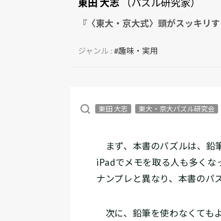
東田 大志
（パズル研究家）
『〈東大・京大式〉頭がスッキリす
ジャンル :
#趣味・実用
東田 大志
東大・京大パズル研究会
まず、本書のパズルは、鉛筆
iPadでメモを取る人も多く
ナンプレと異なり、本書のパ
次に、鉛筆を使わなくてもよ