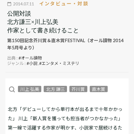
インタビュー・対談
2014.07.11
公開対談
北方謙三×川上弘美
作家として書き続けること
第150回記念芥川賞＆直木賞FESTIVAL（オール讀物 2014
年5月号より）
出典 :
#オール讀物
ジャンル :
#小説
,
#エンタメ・ミステリ
川上 弘美
北方 謙三
芥川賞
直木賞
北方「デビューしてから単行本が出るまで十年かかっ
た」 川上「新人賞を獲っても担当者がつかなかった」
第一線で活躍する作家が明かす、小説家で居続けるた