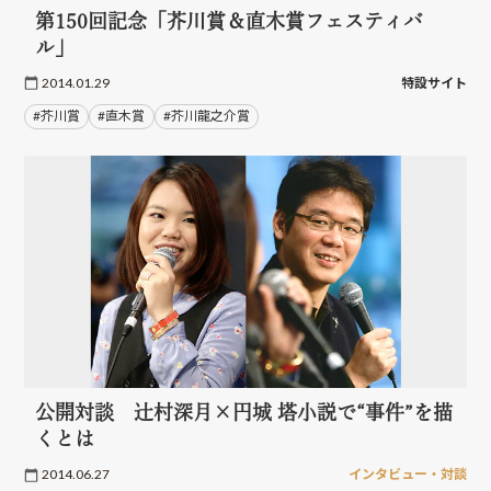
第150回記念「芥川賞＆直木賞フェスティバ
ル」
2014.01.29
特設サイト
#芥川賞
#直木賞
#芥川龍之介賞
公開対談 辻村深月×円城 塔小説で“事件”を描
くとは
2014.06.27
インタビュー・対談