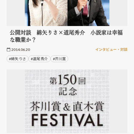
公開対談 綿矢りさ×道尾秀介 小説家は幸福
な職業か？
2014.06.20
インタビュー・対談
#綿矢 りさ
#道尾 秀介
#芥川賞