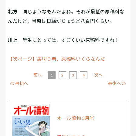
北方
同じようなもんだよね。それが最低の原稿料な
んだけど、当時は日給がちょうど八百円くらい。
川上
学生にとっては、すごくいい原稿料ですね！
【次ページ】裏切り者、原稿料いくらなんだ
前へ
次へ
1
2
3
4
≪ 最初へ
最後へ ≫
オール讀物 5月号