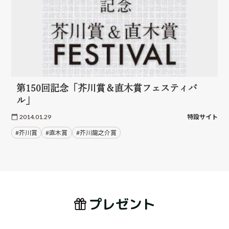
第150回記念「芥川賞＆直木賞フェスティバ
ル」
2014.01.29
特設サイト
#芥川賞
#直木賞
#芥川龍之介賞
プレゼント