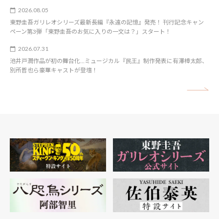
2026.08.05
東野圭吾ガリレオシリーズ最新長編『永遠の記憶』発売！ 刊行記念キャン
ペーン第3弾「東野圭吾のお気に入りの一文は？」スタート！
2026.07.31
池井戸潤作品が初の舞台化…ミュージカル『民王』制作発表に有澤樟太郎、
別所哲也ら豪華キャストが登壇！
矢