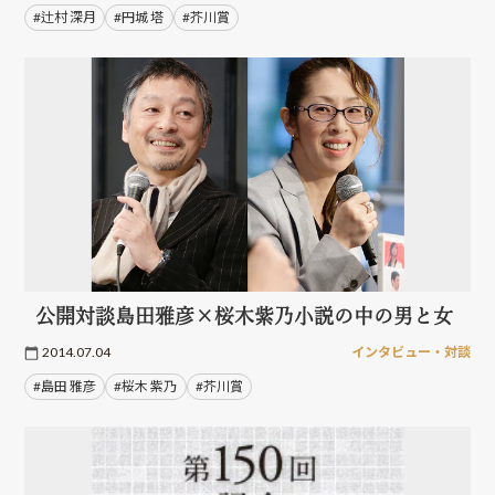
#辻村 深月
#円城 塔
#芥川賞
公開対談島田雅彦×桜木紫乃小説の中の男と女
2014.07.04
インタビュー・対談
#島田 雅彦
#桜木 紫乃
#芥川賞