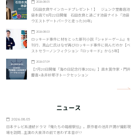
2026.08.05
【石田衣良サインカードプレゼント！】 ジュンク堂書店池
袋本店で8月22日開催 石田衣良と過ごす池袋ナイト「池袋
ウエストゲートパークと走った30年」
2026.08.03
ロッキード事件に材をとった新刊小説『シャドーゲーム』を
刊行、真山仁氏はなぜ再びロッキード事件に挑んだのか【ベ
ストセラーノンフィクション『ロッキード』から5年】
2026.07.09
【7月20日開催「海の日記念行事2026」】直木賞作家・門井
慶喜×永井紗耶子トークセッション
矢
ニュース
2026.08.05
日本テレビ系連続ドラマ『俺たちの箱根駅伝』。原作者の池井戸潤が撮影現
場を訪問…主演の大泉洋の前で思わず本音が!?