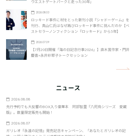
ウエストゲートパークと走った30年」
2026.08.03
ロッキード事件に材をとった新刊小説『シャドーゲーム』を
刊行、真山仁氏はなぜ再びロッキード事件に挑んだのか【ベ
ストセラーノンフィクション『ロッキード』から5年】
2026.07.09
【7月20日開催「海の日記念行事2026」】直木賞作家・門井
慶喜×永井紗耶子トークセッション
矢
ニュース
2026.08.08
先行予約でも大反響のBOX入り豪華本 阿部智里『八咫烏シリーズ 愛蔵
版』。数量限定販売も開始！
2026.08.07
ガリレオ『永遠の記憶』発売記念キャンペーン、「あなたとガリレオの記