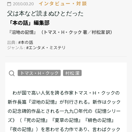
インタビュー・対談
2010.03.20
父は本など読まぬひとだった
「本の話」編集部
『沼地の記憶』 （トマス・H・クック 著／村松潔 訳）
出典 :
#本の話
ジャンル :
#エンタメ・ミステリ
トマス・H・クック
村松 潔
わが国で高い人気を誇る作家トマス・H・クックの
新作長篇『沼地の記憶』が刊行される。新作はクック
の記念碑的作品とされる一九九〇年代の《記憶シリー
ズ》（『死の記憶』『夏草の記憶』『緋色の記憶』
『夜の記憶』）を思わせる力作であり、言わばクック