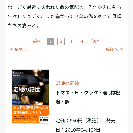
ね。ごく最近に失われた命の気配と、それゆえに今も
生々しくうずく、まだ塞がっていない傷を抱えた母親
たちの痛みと。
前へ
次へ
1
2
3
4
≪ 最初へ
最後へ ≫
沼地の記憶
トマス・Ｈ・クック・著 , 村松
潔・訳
定価：860円（税込） 発売
日：2010年04月09日