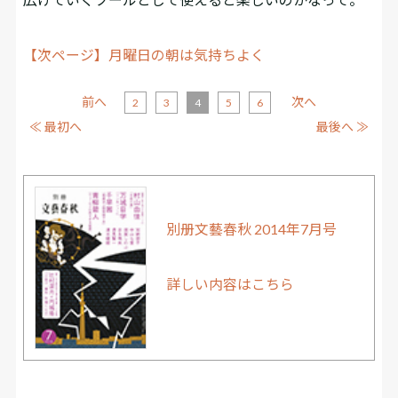
【次ページ】月曜日の朝は気持ちよく
前へ
次へ
2
3
4
5
6
≪ 最初へ
最後へ ≫
別册文藝春秋 2014年7月号
詳しい内容はこちら