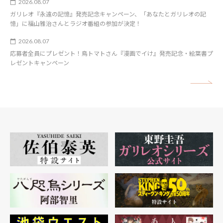
2026.08.07
ガリレオ『永遠の記憶』発売記念キャンペーン、「あなたとガリレオの記
憶」に福山雅治さんとラジオ番組の参加が決定！
2026.08.07
応募者全員にプレゼント！鳥トマトさん『漫画でイけ』発売記念・絵葉書プ
レゼントキャンペーン
矢