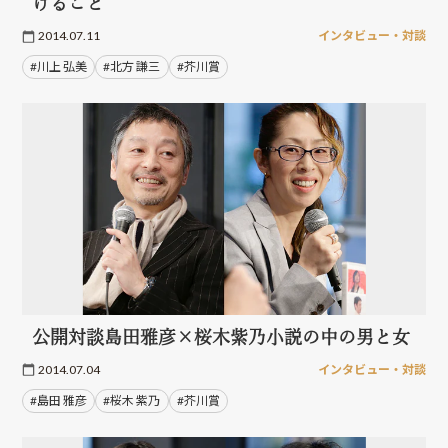
けること
2014.07.11
インタビュー・対談
#川上 弘美
#北方 謙三
#芥川賞
公開対談島田雅彦×桜木紫乃小説の中の男と女
2014.07.04
インタビュー・対談
#島田 雅彦
#桜木 紫乃
#芥川賞