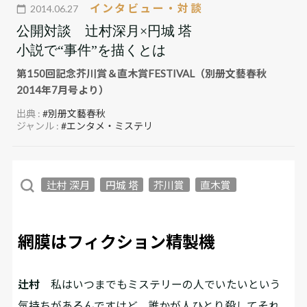
インタビュー・対談
2014.06.27
公開対談 辻村深月×円城 塔
小説で“事件”を描くとは
第150回記念芥川賞＆直木賞FESTIVAL（別册文藝春秋
2014年7月号より）
出典 :
#別册文藝春秋
ジャンル :
#エンタメ・ミステリ
辻村 深月
円城 塔
芥川賞
直木賞
網膜はフィクション精製機
辻村
私はいつまでもミステリーの人でいたいという
気持ちがあるんですけど、誰かが人ひとり殺してそれ