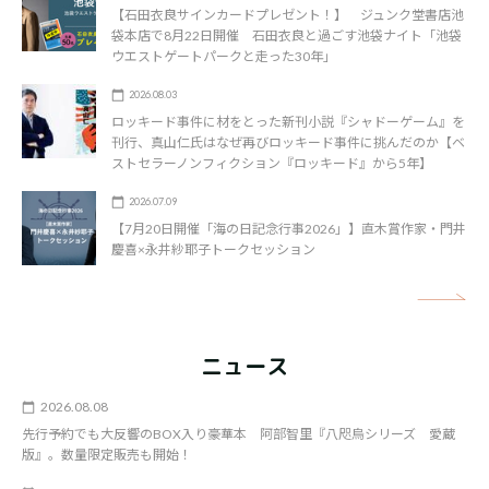
【石田衣良サインカードプレゼント！】 ジュンク堂書店池
袋本店で8月22日開催 石田衣良と過ごす池袋ナイト「池袋
ウエストゲートパークと走った30年」
2026.08.03
ロッキード事件に材をとった新刊小説『シャドーゲーム』を
刊行、真山仁氏はなぜ再びロッキード事件に挑んだのか【ベ
ストセラーノンフィクション『ロッキード』から5年】
2026.07.09
【7月20日開催「海の日記念行事2026」】直木賞作家・門井
慶喜×永井紗耶子トークセッション
矢
ニュース
2026.08.08
先行予約でも大反響のBOX入り豪華本 阿部智里『八咫烏シリーズ 愛蔵
版』。数量限定販売も開始！