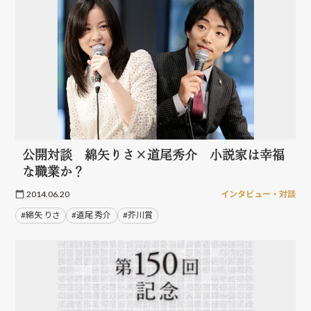
公開対談 綿矢りさ×道尾秀介 小説家は幸福
な職業か？
2014.06.20
インタビュー・対談
#綿矢 りさ
#道尾 秀介
#芥川賞