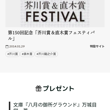
第150回記念「芥川賞＆直木賞フェスティバ
ル」
2014.01.29
特設サイト
#芥川賞
#直木賞
#芥川龍之介賞
プレゼント
文庫『八月の御所グラウンド』万城目