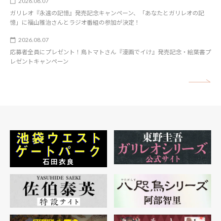
2026.08.07
ガリレオ『永遠の記憶』発売記念キャンペーン、「あなたとガリレオの記
憶」に福山雅治さんとラジオ番組の参加が決定！
2026.08.07
応募者全員にプレゼント！鳥トマトさん『漫画でイけ』発売記念・絵葉書プ
レゼントキャンペーン
矢