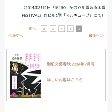
（2014年3月1日「第150回記念芥川賞＆直木賞
FESTIVAL」丸ビル1階「マルキューブ」にて）
前へ
2
3
4
5
6
≪ 最初へ
最後へ ≫
別册文藝春秋 2014年7月号
詳しい内容はこちら