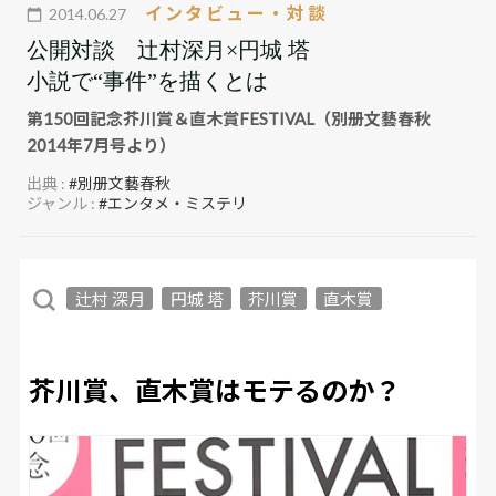
インタビュー・対談
2014.06.27
公開対談 辻村深月×円城 塔
小説で“事件”を描くとは
第150回記念芥川賞＆直木賞FESTIVAL（別册文藝春秋
2014年7月号より）
出典 :
#別册文藝春秋
ジャンル :
#エンタメ・ミステリ
辻村 深月
円城 塔
芥川賞
直木賞
芥川賞、直木賞はモテるのか？