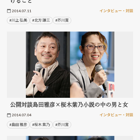
けること
2014.07.11
インタビュー・対談
#川上 弘美
#北方 謙三
#芥川賞
公開対談島田雅彦×桜木紫乃小説の中の男と女
2014.07.04
インタビュー・対談
#島田 雅彦
#桜木 紫乃
#芥川賞