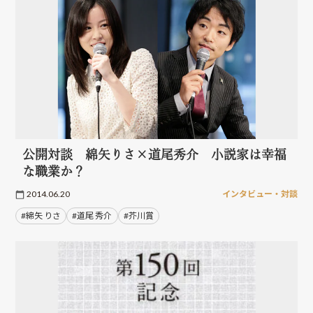
公開対談 綿矢りさ×道尾秀介 小説家は幸福
な職業か？
2014.06.20
インタビュー・対談
#綿矢 りさ
#道尾 秀介
#芥川賞