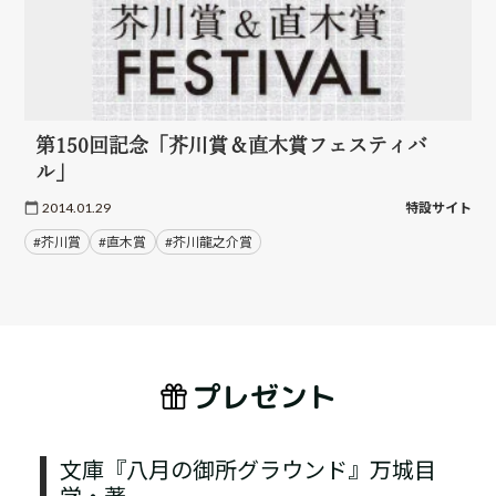
第150回記念「芥川賞＆直木賞フェスティバ
ル」
2014.01.29
特設サイト
#芥川賞
#直木賞
#芥川龍之介賞
プレゼント
文庫『八月の御所グラウンド』万城目