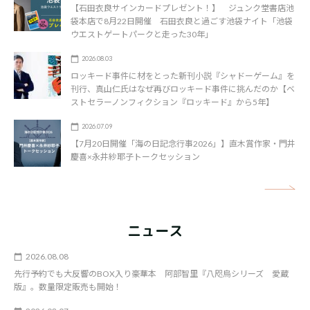
【石田衣良サインカードプレゼント！】 ジュンク堂書店池
袋本店で8月22日開催 石田衣良と過ごす池袋ナイト「池袋
ウエストゲートパークと走った30年」
2026.08.03
ロッキード事件に材をとった新刊小説『シャドーゲーム』を
刊行、真山仁氏はなぜ再びロッキード事件に挑んだのか【ベ
ストセラーノンフィクション『ロッキード』から5年】
2026.07.09
【7月20日開催「海の日記念行事2026」】直木賞作家・門井
慶喜×永井紗耶子トークセッション
矢
ニュース
2026.08.08
先行予約でも大反響のBOX入り豪華本 阿部智里『八咫烏シリーズ 愛蔵
版』。数量限定販売も開始！