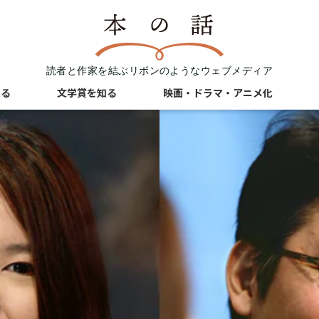
読者と作家を結ぶリボンのようなウェブメディア
知る
文学賞を知る
映画・ドラマ・アニメ化