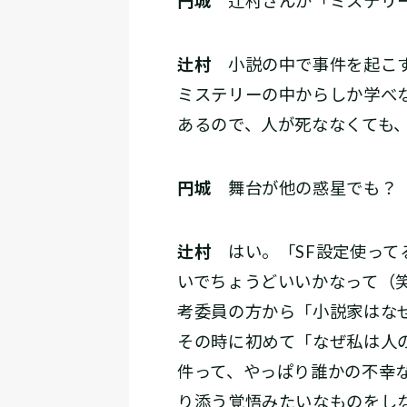
円城
辻村さんが「ミステリー
辻村
小説の中で事件を起こす
ミステリーの中からしか学べ
あるので、人が死ななくても
円城
舞台が他の惑星でも？
辻村
はい。「SF設定使って
いでちょうどいいかなって（
考委員の方から「小説家はな
その時に初めて「なぜ私は人
件って、やっぱり誰かの不幸
り添う覚悟みたいなものをし