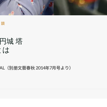
対談
円城 塔
とは
VAL（別册文藝春秋 2014年7月号より）