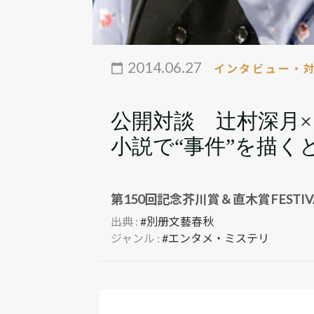
2014.06.27
インタビュー・
公開対談 辻村深月×
小説で“事件”を描く
第150回記念芥川賞＆直木賞FESTI
出典 :
#別册文藝春秋
ジャンル :
#エンタメ・ミステリ